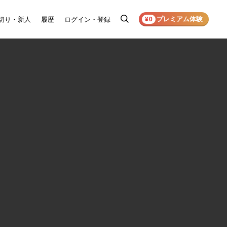
プレミアム体験
切り・新人
履歴
ログイン・登録
検
¥0
索