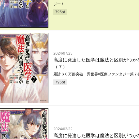
ジー！
795
pt
2024/07/23
高度に発達した医学は魔法と区別がつか
（７）
累計６０万部突破！異世界×医療ファンタジー第７
795
pt
2024/03/22
高度に発達した医学は魔法と区別がつか