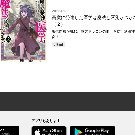
2022/09/22
高度に発達した医学は魔法と区別がつか
（２）
現代医療が挑む、巨大ドラゴンの血吐き病＝逆流性
炎！？
795
pt
アプリもあります
YS
s_team