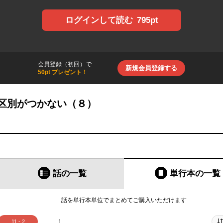
795pt
ログインして読む
会員登録（初回）で
新規会員登録する
50pt プレゼント！
区別がつかない（８）
話の一覧
単行本
の一覧
話を単行本単位でまとめてご購入いただけます
11 - 2
1