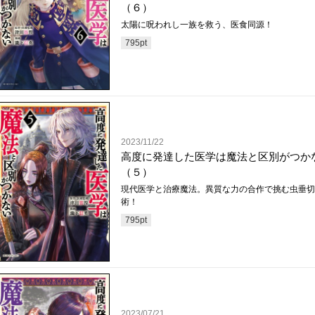
（６）
太陽に呪われし一族を救う、医食同源！
795
pt
2023/11/22
高度に発達した医学は魔法と区別がつか
（５）
現代医学と治療魔法。異質な力の合作で挑む虫垂切
術！
795
pt
2023/07/21