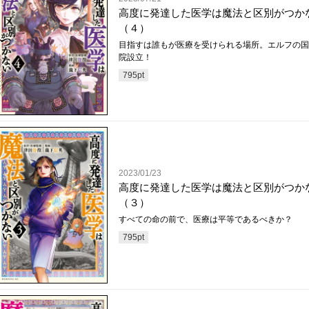
高度に発達した医学は魔法と区別がつか
（４）
目指すは誰もが医療を受けられる場所。エルフの国
院設立！
795
pt
2023/01/23
高度に発達した医学は魔法と区別がつか
（３）
すべての命の前で、医療は平等であるべきか？
795
pt