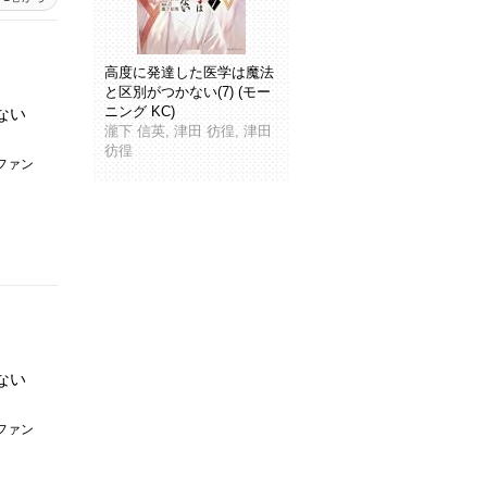
高度に発達した医学は魔法
と区別がつかない(7) (モー
ニング KC)
ない
瀧下 信英, 津田 彷徨, 津田
彷徨
ファン
ない
ファン