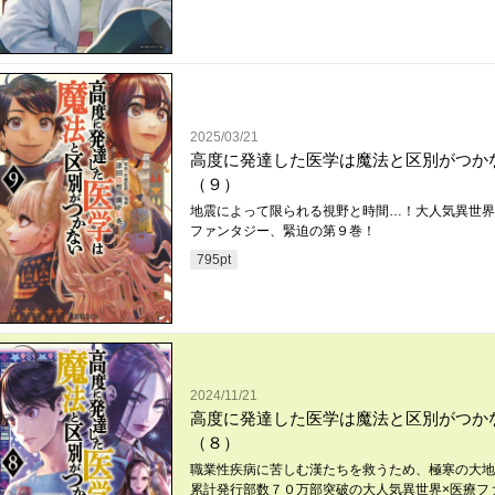
2025/03/21
高度に発達した医学は魔法と区別がつか
（９）
地震によって限られる視野と時間…！大人気異世界
ファンタジー、緊迫の第９巻！
795
pt
2024/11/21
高度に発達した医学は魔法と区別がつか
（８）
職業性疾病に苦しむ漢たちを救うため、極寒の大地
累計発行部数７０万部突破の大人気異世界×医療フ