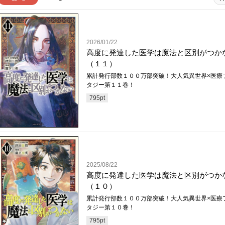
2026/01/22
高度に発達した医学は魔法と区別がつか
（１１）
累計発行部数１００万部突破！大人気異世界×医療
タジー第１１巻！
795
pt
2025/08/22
高度に発達した医学は魔法と区別がつか
（１０）
累計発行部数１００万部突破！大人気異世界×医療
タジー第１０巻！
795
pt