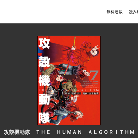
無料連載
読み
攻殻機動隊 ＴＨＥ ＨＵＭＡＮ ＡＬＧＯＲＩＴＨＭ