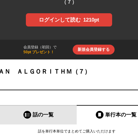
（７）
1210pt
ログインして読む
会員登録（初回）で
新規会員登録する
50pt プレゼント！
ＡＮ ＡＬＧＯＲＩＴＨＭ（７）
話の一覧
単行本
の一覧
話を単行本単位でまとめてご購入いただけます