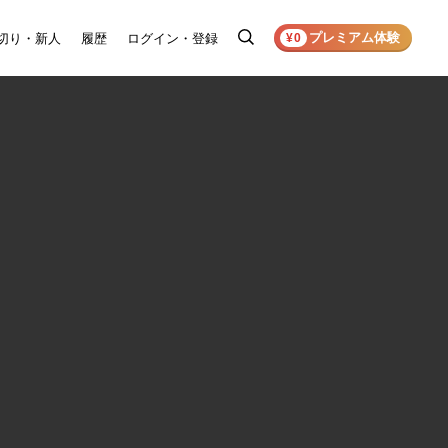
プレミアム体験
切り・新人
履歴
ログイン・登録
検
¥0
索