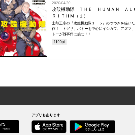
2020/04/20
攻殻機動隊 ＴＨＥ ＨＵＭＡＮ ＡＬ
ＲＩＴＨＭ（１）
士郎正宗の『攻殻機動隊１．５』のつづきを描いた
作！ トグサ、バトーを中心にイシカワ、アズマ、
トーが難事件に挑む！！
1100
pt
アプリもあります
YS
s_team