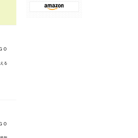
ＧＯ
える
ＧＯ
最新