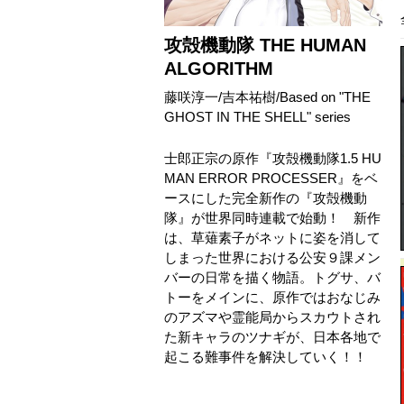
攻殻機動隊 THE HUMAN
ALGORITHM
藤咲淳一
/
吉本祐樹
/
Based on "THE
GHOST IN THE SHELL" series
士郎正宗の原作『攻殻機動隊1.5 HU
MAN ERROR PROCESSER』をベ
ースにした完全新作の『攻殻機動
隊』が世界同時連載で始動！ 新作
は、草薙素子がネットに姿を消して
しまった世界における公安９課メン
バーの日常を描く物語。トグサ、バ
トーをメインに、原作ではおなじみ
のアズマや霊能局からスカウトされ
た新キャラのツナギが、日本各地で
起こる難事件を解決していく！！