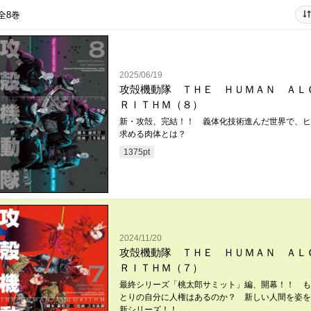
全8巻
2025/06/19
攻殻機動隊 ＴＨＥ ＨＵＭＡＮ ＡＬ
ＲＩＴＨＭ（８）
新・攻殻、完結！！ 義体化技術進んだ世界で、ヒ
求める肉体とは？
1375
pt
2024/11/20
攻殻機動隊 ＴＨＥ ＨＵＭＡＮ ＡＬ
ＲＩＴＨＭ（７）
最終シリーズ「桃太郎サミット」編、開幕！！ も
とりの自分に人権はあるのか？ 新しい人間を姿を
新シリーズ！！