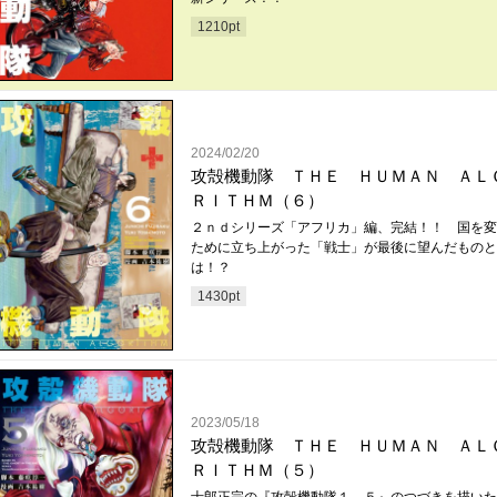
1210
pt
2024/02/20
攻殻機動隊 ＴＨＥ ＨＵＭＡＮ ＡＬ
ＲＩＴＨＭ（６）
２ｎｄシリーズ「アフリカ」編、完結！！ 国を変
ために立ち上がった「戦士」が最後に望んだものと
は！？
1430
pt
2023/05/18
攻殻機動隊 ＴＨＥ ＨＵＭＡＮ ＡＬ
ＲＩＴＨＭ（５）
士郎正宗の『攻殻機動隊１．５』のつづきを描いた