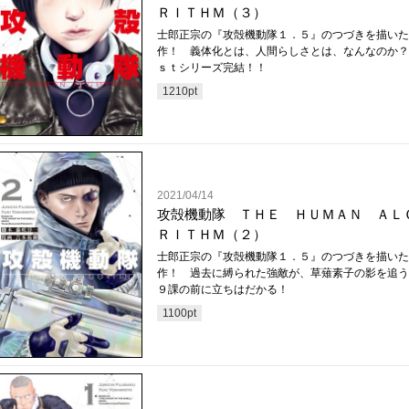
ＲＩＴＨＭ（３）
士郎正宗の『攻殻機動隊１．５』のつづきを描いた
作！ 義体化とは、人間らしさとは、なんなのか？
ｓｔシリーズ完結！！
1210
pt
2021/04/14
攻殻機動隊 ＴＨＥ ＨＵＭＡＮ ＡＬ
ＲＩＴＨＭ（２）
士郎正宗の『攻殻機動隊１．５』のつづきを描いた
作！ 過去に縛られた強敵が、草薙素子の影を追う
９課の前に立ちはだかる！
1100
pt