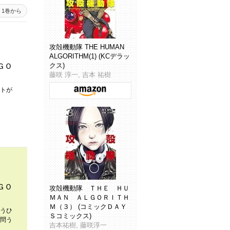
1巻から
攻殻機動隊 THE HUMAN
ALGORITHM(1) (KCデラッ
クス)
ＧＯ
藤咲 淳一, 吉本 祐樹
トが
ＧＯ
攻殻機動隊 ＴＨＥ ＨＵ
ＭＡＮ ＡＬＧＯＲＩＴＨ
Ｍ（３） (コミックＤＡＹ
うひ
Ｓコミックス)
問う
吉本祐樹, 藤咲淳一