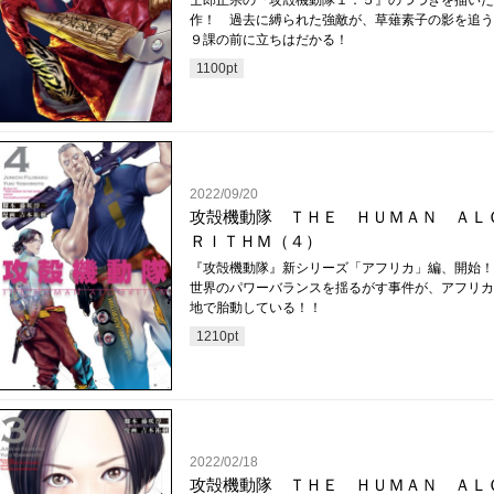
作！ 過去に縛られた強敵が、草薙素子の影を追う
９課の前に立ちはだかる！
1100
pt
2022/09/20
攻殻機動隊 ＴＨＥ ＨＵＭＡＮ ＡＬ
ＲＩＴＨＭ（４）
『攻殻機動隊』新シリーズ「アフリカ」編、開始
世界のパワーバランスを揺るがす事件が、アフリカ
地で胎動している！！
1210
pt
2022/02/18
攻殻機動隊 ＴＨＥ ＨＵＭＡＮ ＡＬ