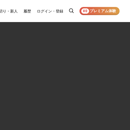
プレミアム体験
切り・新人
履歴
ログイン・登録
検
¥0
索