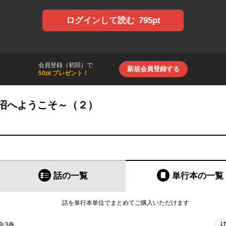
795pt
ログインして読む
会員登録（初回）で
新規会員登録する
50pt プレゼント！
沼へようこそ～（２）
話の一覧
単行本
の一覧
話を単行本単位でまとめてご購入いただけます
全3巻