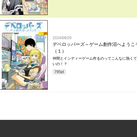
2024/08/20
デベロッパーズ～ゲーム創作沼へようこ
（１）
仲間とインディーゲーム作るのってこんなに熱くて
いの！？
795
pt