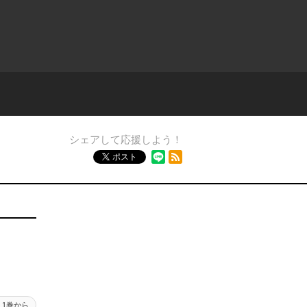
シェアして応援しよう！
RSSフィード
ポスト
1巻から