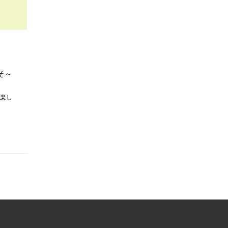
そ～
楽し