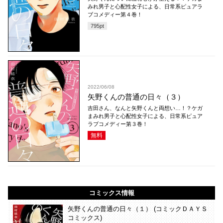
みれ男子と心配性女子による、日常系ピュアラ
ブコメディー第４巻！
795
pt
2022/06/08
矢野くんの普通の日々（３）
吉田さん、なんと矢野くんと両想い…！？ケガ
まみれ男子と心配性女子による、日常系ピュア
ラブコメディー第３巻！
無料
コミックス情報
矢野くんの普通の日々（１） (コミックＤＡＹＳ
コミックス)