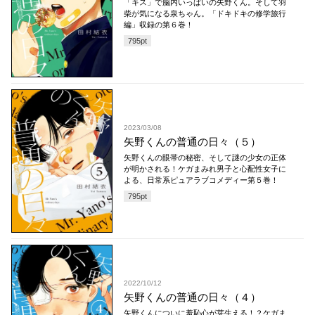
「キス」で脳内いっぱいの矢野くん。そして羽
柴が気になる泉ちゃん。「ドキドキの修学旅行
編」収録の第６巻！
795
pt
2023/03/08
矢野くんの普通の日々（５）
矢野くんの眼帯の秘密、そして謎の少女の正体
が明かされる！ケガまみれ男子と心配性女子に
よる、日常系ピュアラブコメディー第５巻！
795
pt
2022/10/12
矢野くんの普通の日々（４）
矢野くんについに羞恥心が芽生える！？ケガま