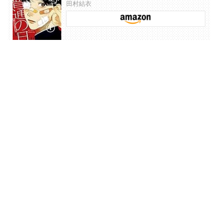
田村結衣
矢野くんの普通の日々(3) (モーニング KC)
田村 結衣
コミックDAYS
最新情報を配信中!
アプリもあります