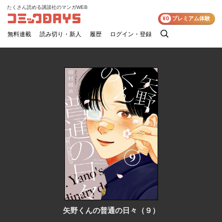
たくさん読める講談社のマンガWEB
コミックDAYS
¥0
プレミアム体験
無料連載
読み切り・新人
履歴
ログイン・登録
検
索
矢野くんの普通の日々（９）