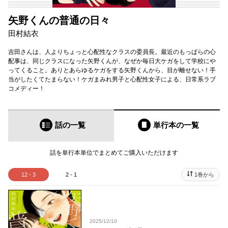
矢野くんの普通の日々
田村結衣
吉田さんは、人よりちょっと心配性なクラスの委員長。最近のもっぱらの心
配事は、同じクラスになった矢野くんが、なぜか毎日大ケガをして学校にや
ってくること。ありとあらゆるケガをする矢野くんから、目が離せない！手
当がしたくてたまらない！ケガまみれ男子と心配性女子による、日常系ラブ
コメディー！
話の一覧
単行本
の一覧
話を単行本単位でまとめてご購入いただけます
12 - 3
2 - 1
1巻から
2025/12/10