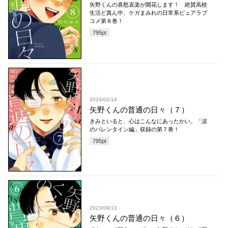
矢野くんの喜怒哀楽が開花します！ 絶賛高校
生活ど真ん中、ケガまみれの日常系ピュアラブ
コメ第８巻！
795
pt
2024/02/14
矢野くんの普通の日々（７）
きみといると、心はこんなにあったかい。「涙
のバレンタイン編」収録の第７巻！
795
pt
2023/09/13
矢野くんの普通の日々（６）