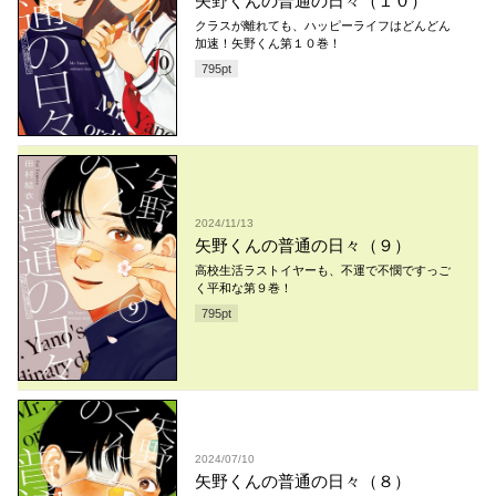
矢野くんの普通の日々（１０）
クラスが離れても、ハッピーライフはどんどん
加速！矢野くん第１０巻！
795
pt
2024/11/13
矢野くんの普通の日々（９）
高校生活ラストイヤーも、不運で不憫ですっご
く平和な第９巻！
795
pt
2024/07/10
矢野くんの普通の日々（８）