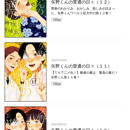
矢野くんの普通の日々（１２）
青春のわかりみ、おかしみ、慈しみが詰まっ
た、矢野くんワールド拡大中の第１２巻！
795
pt
2025/10/08
矢野くんの普通の日々（１１）
【ＴＶアニメ化！】最後の夏は、最高の夏だ！
矢野くん第１１巻！
795
pt
2025/03/12