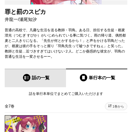
罪と罰のスピカ
井龍一
/
瀬尾知汐
普通の高校で、凡庸な生活を送る教師・羽鳥。ある日、担任する生徒・都麦
澄光（つむぎ すぴか）がいじめられている事に気づく。雨の帰り道、偶然都
麦と二人きりになる。「先生が何とかするから！」と声をかける羽鳥だった
が、都麦は彼の手をそっと握り「羽鳥先生って嘘つきですねぇ」と笑った。
教師と生徒…近づきすぎてはいけない２人。どこか蠱惑的な彼女が、羽鳥の
普通な生活を一変させるーー。
話の一覧
単行本
の一覧
話を単行本単位でまとめてご購入いただけます
全7巻
1巻から