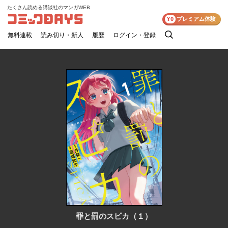
たくさん読める講談社のマンガWEB
コミックDAYS
¥0
プレミアム体験
無料連載
読み切り・新人
履歴
ログイン・登録
検
索
罪と罰のスピカ（１）