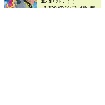
罪と罰のスピカ（１）
『降り積もれ孤独な死よ』井龍一＆新鋭・瀬尾
知汐。巨弾タッグによる２０２４年衝撃作！
795
pt
コミックDAYS
最新情報を配信中!
アプリもあります
編集部ブログ
コミックDAYS
@comicdays_team
お知らせ
利用規約
ヘルプ／使い方
プライバシーポリシー