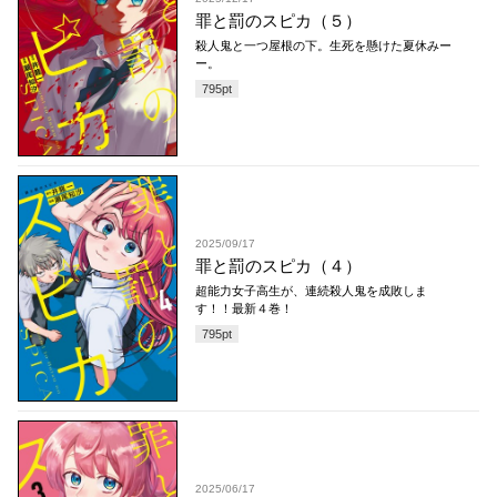
罪と罰のスピカ（５）
殺人鬼と一つ屋根の下。生死を懸けた夏休みー
ー。
795
pt
2025/09/17
罪と罰のスピカ（４）
超能力女子高生が、連続殺人鬼を成敗しま
す！！最新４巻！
795
pt
2025/06/17