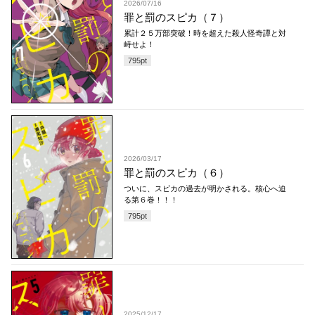
2026/07/16
罪と罰のスピカ（７）
累計２５万部突破！時を超えた殺人怪奇譚と対
峙せよ！
795
pt
2026/03/17
罪と罰のスピカ（６）
ついに、スピカの過去が明かされる。核心へ迫
る第６巻！！！
795
pt
2025/12/17