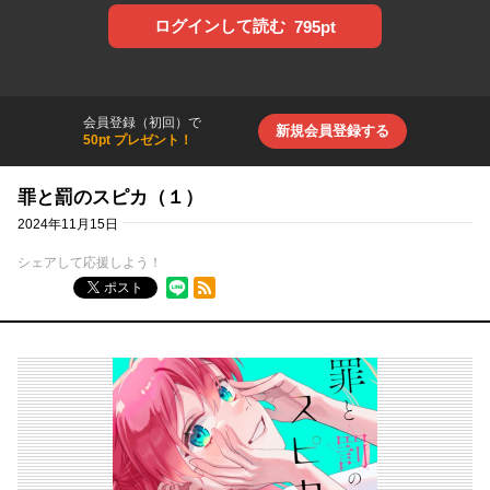
ログインして読む
795pt
会員登録（初回）で
新規会員登録する
50pt プレゼント！
罪と罰のスピカ（１）
2024年11月15日
シェアして応援しよう！
RSSフィード
ポスト