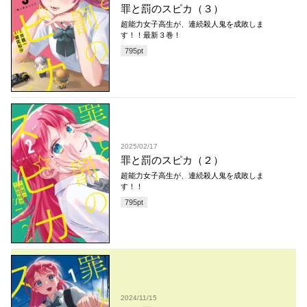
罪と罰のスピカ（３）
超能力女子高生が、連続殺人鬼を成敗しま
す！！最新３巻！
795
pt
2025/02/17
罪と罰のスピカ（２）
超能力女子高生が、連続殺人鬼を成敗しま
す！！
795
pt
2024/11/15