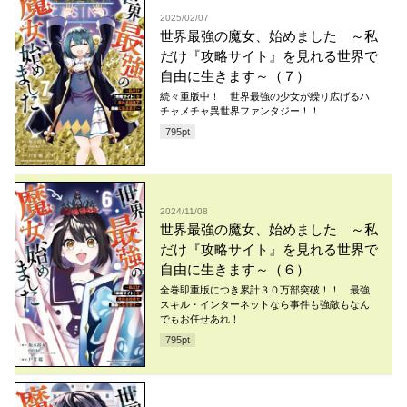
2025/02/07
世界最強の魔女、始めました ～私
だけ『攻略サイト』を見れる世界で
自由に生きます～（７）
続々重版中！ 世界最強の少女が繰り広げるハ
チャメチャ異世界ファンタジー！！
795
pt
2024/11/08
世界最強の魔女、始めました ～私
だけ『攻略サイト』を見れる世界で
自由に生きます～（６）
全巻即重版につき累計３０万部突破！！ 最強
スキル・インターネットなら事件も強敵もなん
でもお任せあれ！
795
pt