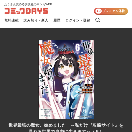
たくさん読める講談社のマンガWEB
コミックDAYS
¥0
プレミアム体験
無料連載
読み切り・新人
履歴
ログイン・登録
検
索
世界最強の魔女、始めました ～私だけ『攻略サイト』を
見れる世界で自由に生きます～（６）