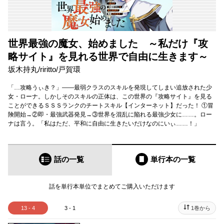
世界最強の魔女、始めました ～私だけ『攻
略サイト』を見れる世界で自由に生きます～
坂木持丸
/
riritto
/
戸賀環
「…攻略うぃき？」――最弱クラスのスキルを発現してしまい追放された少
女・ローナ。しかしそのスキルの正体は、この世界の『攻略サイト』を見る
ことができるＳＳＳランクのチートスキル【インターネット】だった！ ①冒
険開始→②即・最強武器発見→③世界を混乱に陥れる最強少女に……。ロー
ナは言う。「私はただ、平和に自由に生きたいだけなのにいぃ……！」
話の一覧
単行本
の一覧
話を単行本単位でまとめてご購入いただけます
13 - 4
3 - 1
1巻から