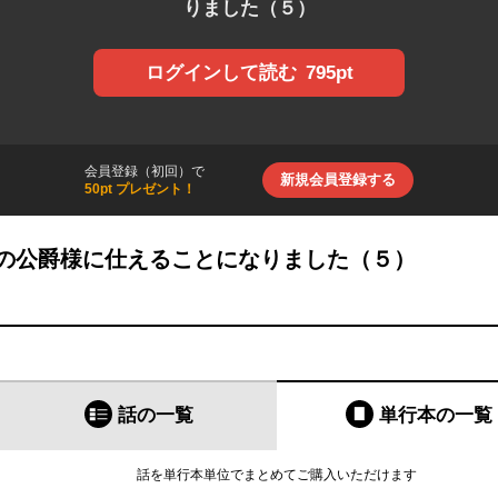
りました（５）
795pt
ログインして読む
会員登録（初回）で
新規会員登録する
50pt プレゼント！
の公爵様に仕えることになりました（５）
話の一覧
単行本
の一覧
話を単行本単位でまとめてご購入いただけます