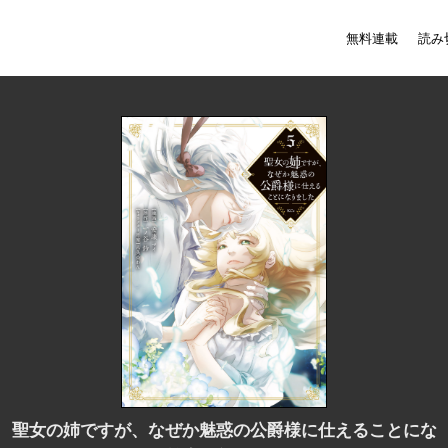
無料連載
読み
聖女の姉ですが、なぜか魅惑の公爵様に仕えることにな