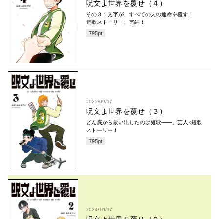
呪文よ世界を覆せ（４）
その３１文字が、すべての人の運命を覆す！
短歌ストーリー、完結！
795
pt
2025/09/17
呪文よ世界を覆せ（３）
どん底から救い出したのは短歌――。芸人×短歌
ストーリー！
795
pt
2024/10/17