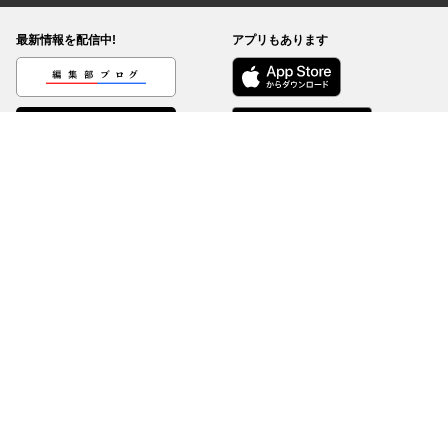
最新情報を配信中!
アプリもあります
編集部ブログ
コミックDAYS
@comicdays_team
お知らせ
利用規約
ヘルプ／使い方
プライバシーポリシー
外部送信について
特定商取引法の表示
コミックDAYSは正規版配信サイトマークを取得したサービスです。
©
KODANSHA Ltd.
All rights reserved. このサイトのデータの著作権は講談社が保有しま
す。無断複製転載放送等は禁止します。