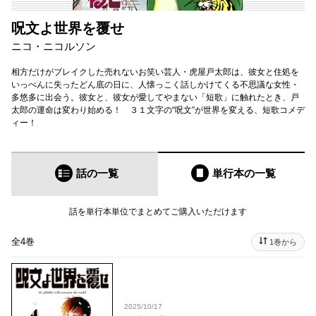
呪文よ世界を覆せ
ニコ・ニコルソン
相方だけがブレイクした売れないお笑い芸人・虎屋戸太郎は、彼女と住処を
いっぺんに失ったどん底の日に、人懐っこく話しかけてくる不思議な女性・
多悠多に出会う。彼女と、彼女が愛してやまない「短歌」に触れたとき、戸
太郎の運命は変わり始める！ ３１文字の“呪文”が世界を変える、短歌コメデ
ィー！
話の一覧
単行本
の一覧
話を単行本単位でまとめてご購入いただけます
全4巻
1巻から
2025/10/17