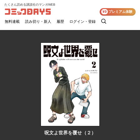
たくさん読める講談社のマンガWEB
コミックDAYS
¥0
プレミアム体験
無料連載
読み切り・新人
履歴
ログイン・登録
検
索
呪文よ世界を覆せ（２）