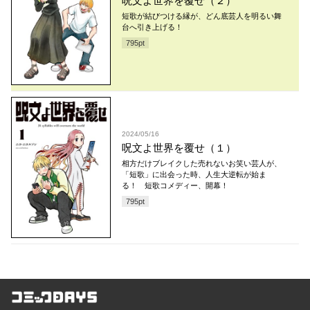
呪文よ世界を覆せ（２）
短歌が結びつける縁が、どん底芸人を明るい舞
台へ引き上げる！
795
pt
2024/05/16
呪文よ世界を覆せ（１）
相方だけブレイクした売れないお笑い芸人が、
「短歌」に出会った時、人生大逆転が始ま
る！ 短歌コメディー、開幕！
795
pt
コミックDAYS