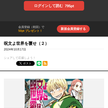
ログインして読む
795pt
会員登録（初回）で
新規会員登録する
50pt プレゼント！
呪文よ世界を覆せ（２）
2024年10月17日
シェアして応援しよう！
RSSフィード
ポスト