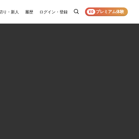
プレミアム体験
切り・新人
履歴
ログイン・登録
検
¥0
索