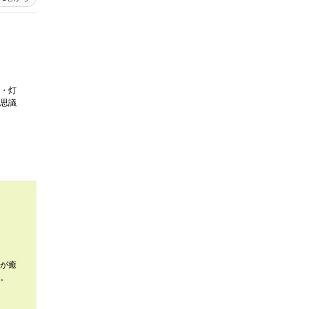
・灯
思議
が癒
。