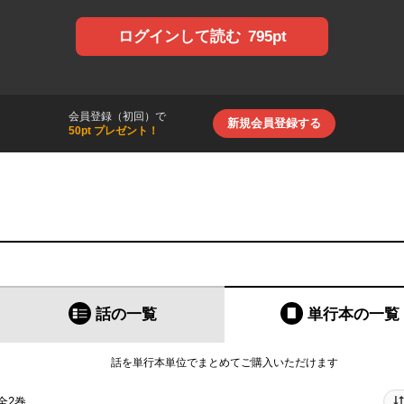
795pt
ログインして読む
会員登録（初回）で
新規会員登録する
50pt プレゼント！
話の一覧
単行本
の一覧
話を単行本単位でまとめてご購入いただけます
全2巻