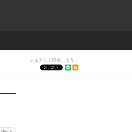
シェアして応援しよう！
RSSフィード
ポスト
1巻から