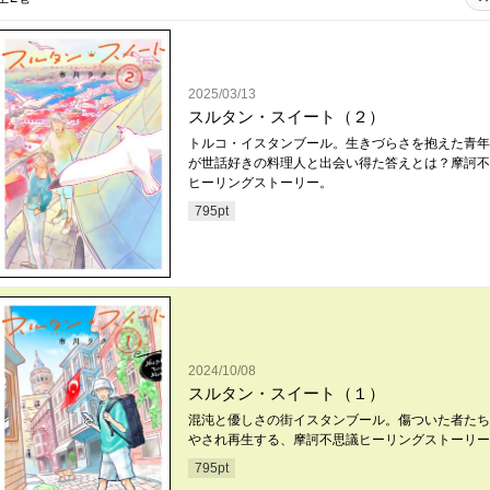
2025/03/13
スルタン・スイート（２）
トルコ・イスタンブール。生きづらさを抱えた青年
が世話好きの料理人と出会い得た答えとは？摩訶不
ヒーリングストーリー。
795
pt
2024/10/08
スルタン・スイート（１）
混沌と優しさの街イスタンブール。傷ついた者たち
やされ再生する、摩訶不思議ヒーリングストーリー
795
pt