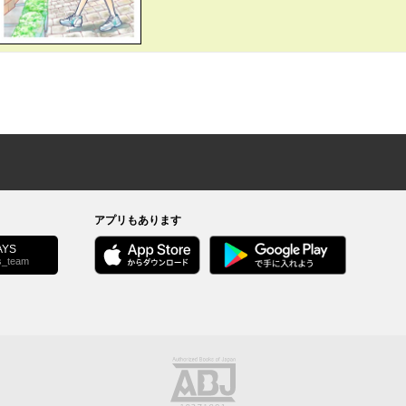
アプリもあります
YS
s_team