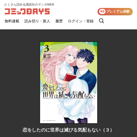
たくさん読める講談社のマンガWEB
コミックDAYS
¥0
プレミアム体験
無料連載
読み切り・新人
履歴
ログイン・登録
検
索
恋をしたのに世界は滅びる気配もない（３）