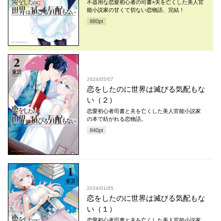
不器用な恋愛初心者の司書×夫を亡くした美人官
能小説家の甘くて切ない恋物語、完結！
880
pt
2024/05/07
恋をしたのに世界は滅びる気配もな
い（２）
恋愛初心者司書と夫を亡くした美人官能小説家
の本で紡がれる恋物語。
840
pt
2024/01/05
恋をしたのに世界は滅びる気配もな
い（１）
恋愛初心者司書と夫を亡くした美人官能小説家