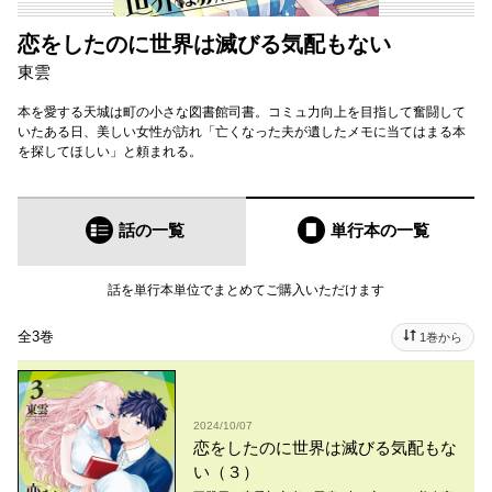
恋をしたのに世界は滅びる気配もない
東雲
本を愛する天城は町の小さな図書館司書。コミュ力向上を目指して奮闘して
いたある日、美しい女性が訪れ「亡くなった夫が遺したメモに当てはまる本
を探してほしい」と頼まれる。
話の一覧
単行本
の一覧
話を単行本単位でまとめてご購入いただけます
全3巻
1巻から
2024/10/07
恋をしたのに世界は滅びる気配もな
い（３）