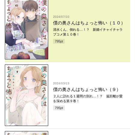
2024/07/10
僕の奥さんはちょっと怖い（１０）
清水くん、倒れる…！？ 新婚イチャイチャラ
ブコメ第１０巻！
795
pt
2024/03/13
僕の奥さんはちょっと怖い（９）
２人に訪れる１週間の別れ…！？ 遠距離が愛
を深める第９巻！
795
pt