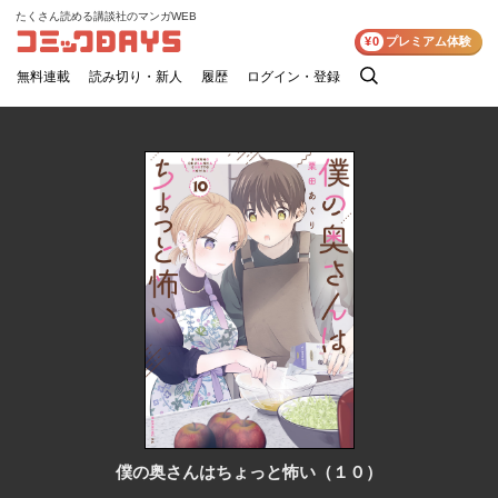
たくさん読める講談社のマンガWEB
コミックDAYS
¥0
プレミアム体験
無料連載
読み切り・新人
履歴
ログイン・登録
検
索
僕の奥さんはちょっと怖い（１０）