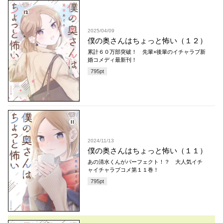
2025/04/09
僕の奥さんはちょっと怖い（１２）
累計６０万部突破！ 先輩×後輩のイチャラブ新
婚コメディ最新刊！
795
pt
2024/11/13
僕の奥さんはちょっと怖い（１１）
あの清水くんがパーフェクト！？ 大人気イチ
ャイチャラブコメ第１１巻！
795
pt