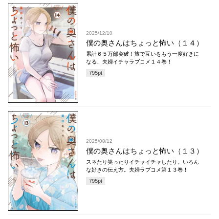
2025/12/10
僕の奥さんはちょっと怖い（１４）
累計６５万部突破！旅で互いをもう一度好きに
なる、夫婦イチャラブコメ１４巻！
795
pt
2025/08/12
僕の奥さんはちょっと怖い（１３）
スネたり笑ったりイチャイチャしたり。いろん
な好きの伝え方。夫婦ラブコメ第１３巻！
795
pt