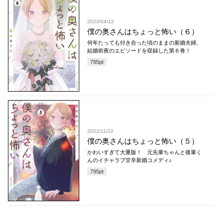
2023/04/12
僕の奥さんはちょっと怖い（６）
何年たっても付き合った頃のままの新婚夫婦、
結婚前夜のエピソードを収録した第６巻！
795
pt
2022/11/22
僕の奥さんはちょっと怖い（５）
かわいすぎて大重版！ 元先輩ちゃんと後輩く
んのイチャラブ甘辛新婚コメディ♪
795
pt