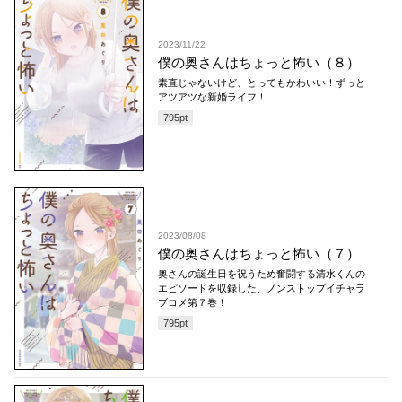
2023/11/22
僕の奥さんはちょっと怖い（８）
素直じゃないけど、とってもかわいい！ずっと
アツアツな新婚ライフ！
795
pt
2023/08/08
僕の奥さんはちょっと怖い（７）
奥さんの誕生日を祝うため奮闘する清水くんの
エピソードを収録した、ノンストップイチャラ
ブコメ第７巻！
795
pt