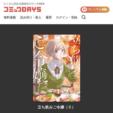
たくさん読める講談社のマンガWEB
コミックDAYS
¥0
プレミアム体験
無料連載
読み切り・新人
履歴
ログイン・登録
検
索
立ち飲みご令嬢（５）