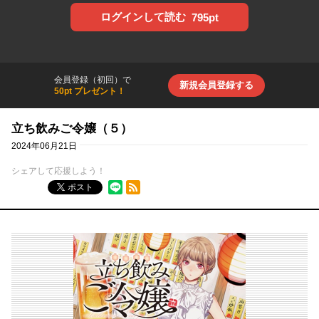
ログインして読む
795pt
会員登録（初回）で
新規会員登録する
50pt プレゼント！
立ち飲みご令嬢（５）
2024年06月21日
シェアして応援しよう！
RSSフィード
ポスト