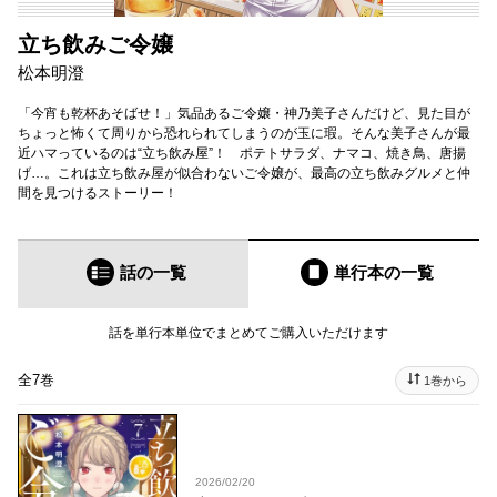
立ち飲みご令嬢
松本明澄
「今宵も乾杯あそばせ！」気品あるご令嬢・神乃美子さんだけど、見た目が
ちょっと怖くて周りから恐れられてしまうのが玉に瑕。そんな美子さんが最
近ハマっているのは“立ち飲み屋”！ ポテトサラダ、ナマコ、焼き鳥、唐揚
げ…。これは立ち飲み屋が似合わないご令嬢が、最高の立ち飲みグルメと仲
間を見つけるストーリー！
話の一覧
単行本
の一覧
話を単行本単位でまとめてご購入いただけます
全7巻
1巻から
2026/02/20