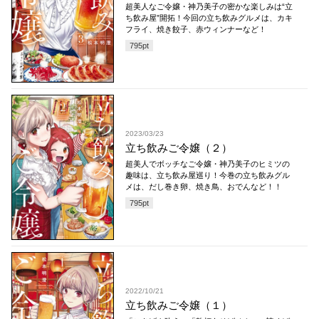
超美人なご令嬢・神乃美子の密かな楽しみは“立
ち飲み屋”開拓！今回の立ち飲みグルメは、カキ
フライ、焼き餃子、赤ウィンナーなど！
795
pt
2023/03/23
立ち飲みご令嬢（２）
超美人でボッチなご令嬢・神乃美子のヒミツの
趣味は、立ち飲み屋巡り！今巻の立ち飲みグル
メは、だし巻き卵、焼き鳥、おでんなど！！
795
pt
2022/10/21
立ち飲みご令嬢（１）