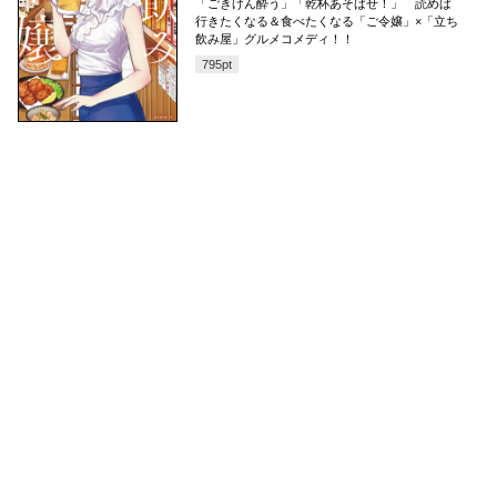
「ごきげん酔う」「乾杯あそばせ！」 読めば
行きたくなる＆食べたくなる「ご令嬢」×「立ち
飲み屋」グルメコメディ！！
795
pt
コミックDAYS
最新情報を配信中!
アプリもあります
編集部ブログ
コミックDAYS
@comicdays_team
お知らせ
利用規約
ヘルプ／使い方
プライバシーポリシー