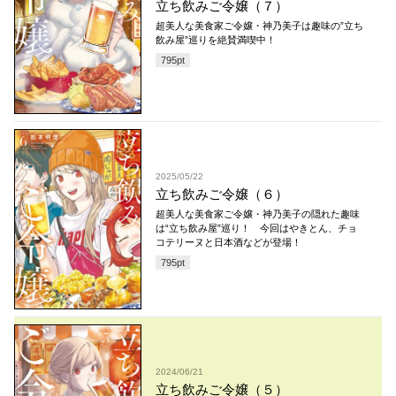
立ち飲みご令嬢（７）
超美人な美食家ご令嬢・神乃美子は趣味の”立ち
飲み屋”巡りを絶賛満喫中！
795
pt
2025/05/22
立ち飲みご令嬢（６）
超美人な美食家ご令嬢・神乃美子の隠れた趣味
は“立ち飲み屋”巡り！ 今回はやきとん、チョ
コテリーヌと日本酒などが登場！
795
pt
2024/06/21
立ち飲みご令嬢（５）