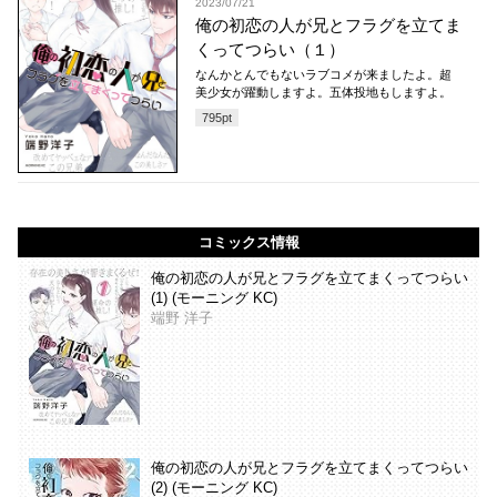
2023/07/21
俺の初恋の人が兄とフラグを立てま
くってつらい（１）
なんかとんでもないラブコメが来ましたよ。超
美少女が躍動しますよ。五体投地もしますよ。
795
pt
コミックス情報
俺の初恋の人が兄とフラグを立てまくってつらい
(1) (モーニング KC)
端野 洋子
俺の初恋の人が兄とフラグを立てまくってつらい
(2) (モーニング KC)