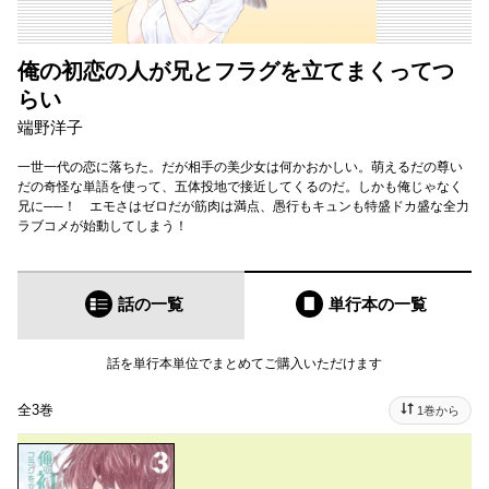
俺の初恋の人が兄とフラグを立てまくってつ
らい
端野洋子
一世一代の恋に落ちた。だが相手の美少女は何かおかしい。萌えるだの尊い
だの奇怪な単語を使って、五体投地で接近してくるのだ。しかも俺じゃなく
兄に──！ エモさはゼロだが筋肉は満点、愚行もキュンも特盛ドカ盛な全力
ラブコメが始動してしまう！
話の一覧
単行本
の一覧
話を単行本単位でまとめてご購入いただけます
全3巻
1巻から