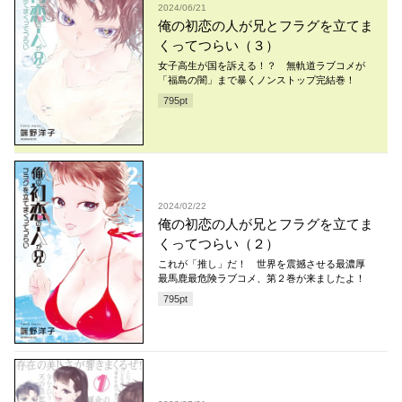
2024/06/21
俺の初恋の人が兄とフラグを立てま
くってつらい（３）
女子高生が国を訴える！？ 無軌道ラブコメが
「福島の闇」まで暴くノンストップ完結巻！
795
pt
2024/02/22
俺の初恋の人が兄とフラグを立てま
くってつらい（２）
これが「推し」だ！ 世界を震撼させる最濃厚
最馬鹿最危険ラブコメ、第２巻が来ましたよ！
795
pt