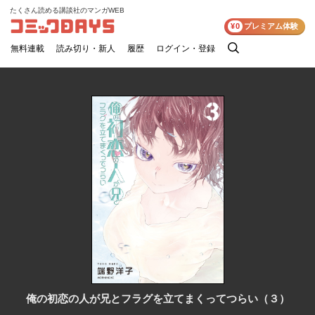
たくさん読める講談社のマンガWEB
コミックDAYS
¥0
プレミアム体験
無料連載
読み切り・新人
履歴
ログイン・登録
検
索
俺の初恋の人が兄とフラグを立てまくってつらい（３）