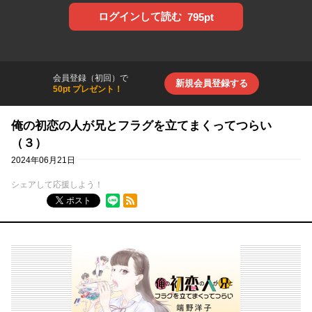
ログインして読む
795pt
会員登録（初回）で
新規会員登録する
50pt プレゼント！
俺の初恋の人が兄とフラグを立てまくってつらい
（３）
2024年06月21日
シェアして応援しよう！
RSSフィード
ポスト