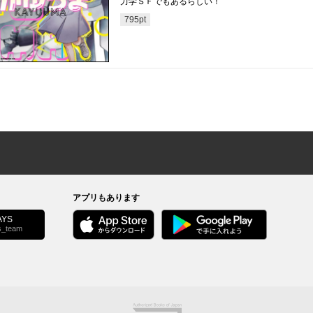
力学ＳＦでもあるらしい！
795
pt
アプリもあります
YS
s_team