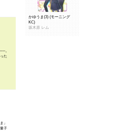
かゆうま(3) (モーニング
KC)
坂木原 レム
──。
った
ま」
量子