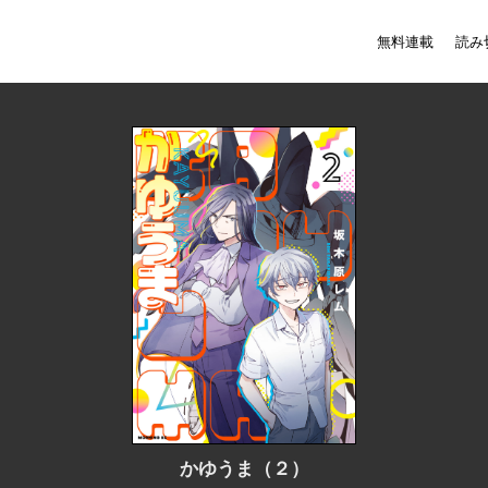
無料連載
読み
かゆうま（２）