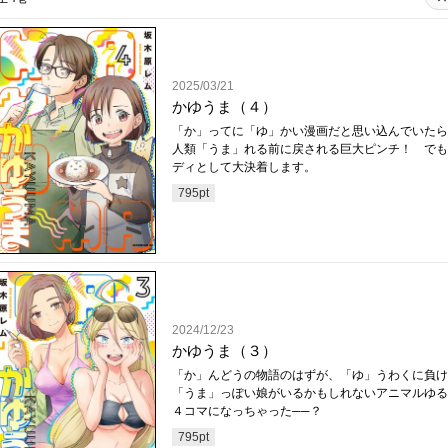
2025/03/21
かゆうま（４）
「か」ってに「ゆ」かい漫画だと思い込んでいたら
人類「うま」れる前に戻される巨大ピンチ！ でも
ディとして大決着します。
795
pt
2024/12/23
かゆうま（３）
「か」んどうの物語のはずが、「ゆ」うわくに負け
「うま」っぽい娘がいるかもしれないアニマルゆる
４コマになっちゃった──？
795
pt