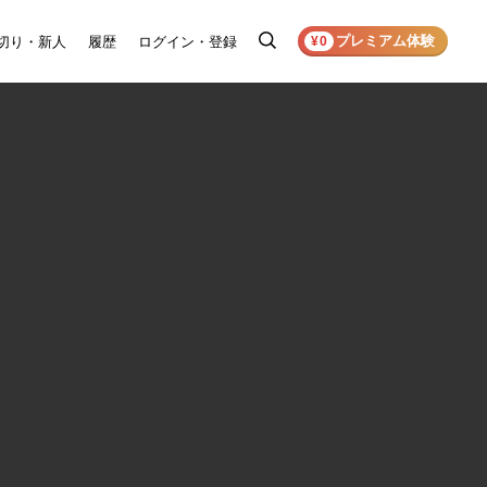
プレミアム体験
切り・新人
履歴
ログイン・登録
検
¥0
索