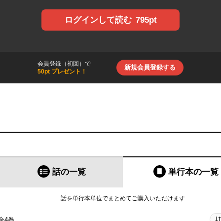
795pt
ログインして読む
会員登録（初回）で
新規会員登録する
50pt プレゼント！
話の一覧
単行本
の一覧
話を単行本単位でまとめてご購入いただけます
全4巻