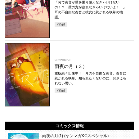
「何で奏音が壁を乗り越えなきゃいけない
の！？ 壁の方が崩れなきゃいけないよ！！」
耳の不自由な奏音と彼女に惹かれる咲希の物
語。
795
pt
2022/09/20
雨夜の月（３）
重版続々出来中！ 耳の不自由な奏音。奏音に
惹かれる咲希。知られたくないのに、おさえら
れない思い。
795
pt
コミックス情報
雨夜の月(1) (ヤンマガKCスペシャル)