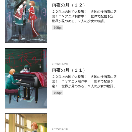
雨夜の月（１２）
２０以上の国で大反響！ 各国の漫画賞に選
出！ＴＶアニメ制作中！ 世界で配信予定！
世界が見つめる、２人の少女の物語。
795
pt
2026/01/20
雨夜の月（１１）
２０以上の国で大反響！ 各国の漫画賞に選
出！ ＴＶアニメ制作中！ 世界で配信予
定！ 世界が見つめる、２人の少女の物語。
795
pt
2025/09/19