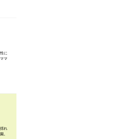
性に
ママ
揺れ
園。