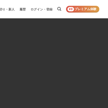
プレミアム体験
切り・新人
履歴
ログイン・登録
検
¥0
索