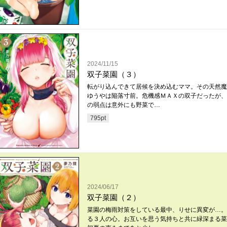
2024/11/15
双子菜園（３）
転がり込んできて居候を決め込むママ。その天然魔
ゆうやは陥落寸前。危機感ＭＡＸの双子だったが、
の弱点は意外にも野菜で…
795
pt
2024/06/17
双子菜園（２）
菜園の梅雨対策をしている最中、りせに異変が…。
る３人の心。お互いを思う気持ちと共に緑深まる菜