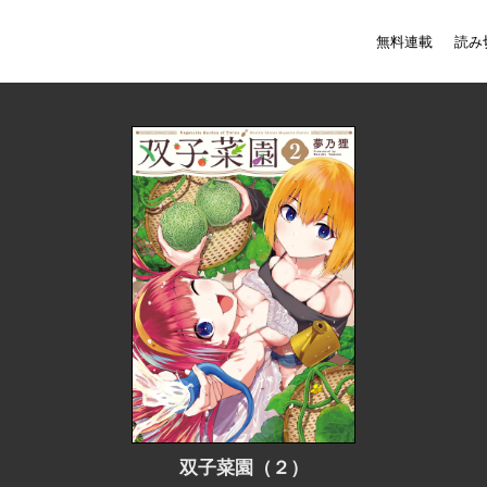
無料連載
読み
双子菜園（２）