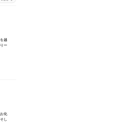
を越
りー
お化
そし