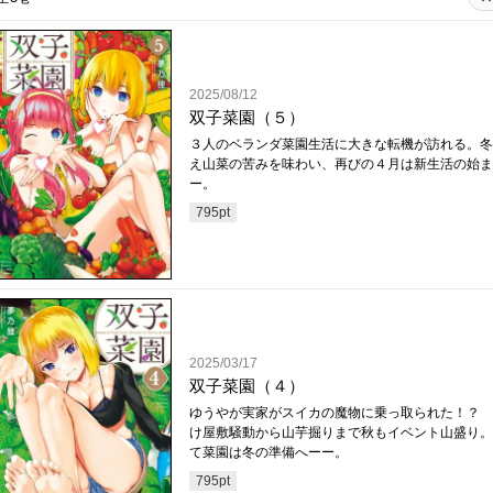
2025/08/12
双子菜園（５）
３人のベランダ菜園生活に大きな転機が訪れる。冬
え山菜の苦みを味わい、再びの４月は新生活の始ま
ー。
795
pt
2025/03/17
双子菜園（４）
ゆうやが実家がスイカの魔物に乗っ取られた！？ 
け屋敷騒動から山芋掘りまで秋もイベント山盛り。
て菜園は冬の準備へーー。
795
pt