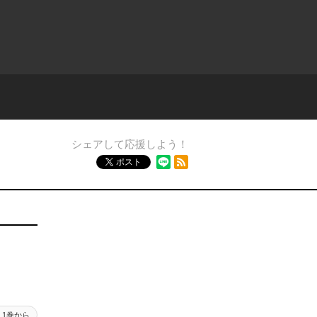
シェアして応援しよう！
RSSフィード
ポスト
1巻から