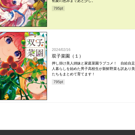
初夏の恵みまであと少し。
795
pt
2024/02/16
双子菜園（１）
押し掛け美人姉妹と家庭菜園ラブコメ！ 自給自足
人暮らしを始めた男子高校生が新鮮野菜も訳あり美
たちもまとめて育てます！
795
pt