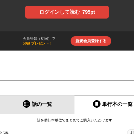
795pt
ログインして読む
会員登録（初回）で
新規会員登録する
50pt プレゼント！
話の一覧
単行本
の一覧
話を単行本単位でまとめてご購入いただけます
全5巻