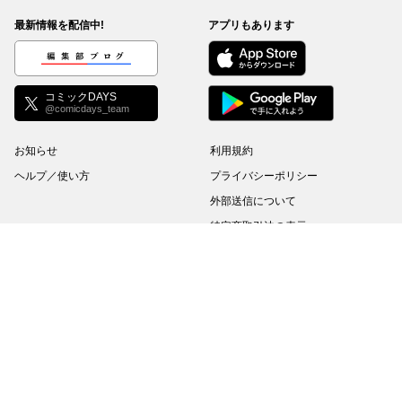
最新情報を配信中!
アプリもあります
編集部ブログ
コミックDAYS
@comicdays_team
お知らせ
利用規約
ヘルプ／使い方
プライバシーポリシー
外部送信について
特定商取引法の表示
コミックDAYSは正規版配信サイトマークを取得したサービスです。
©
KODANSHA Ltd.
All rights reserved. このサイトのデータの著作権は講談社が保有しま
す。無断複製転載放送等は禁止します。