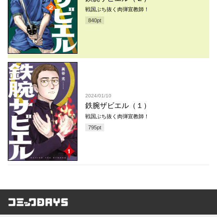
戦国ぶち抜く肉弾宣教師！
840
pt
2024/01/10
鉄腕ザビエル（１）
戦国ぶち抜く肉弾宣教師！
795
pt
コミックDAYS