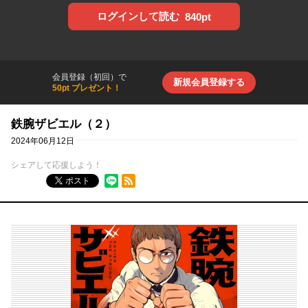
ログインして読む
840pt
会員登録（初回）で
新規会員登録する
50pt プレゼント！
鉄腕ザビエル（２）
2024年06月12日
シェアして応援しよう！
RSSフィード
ポスト