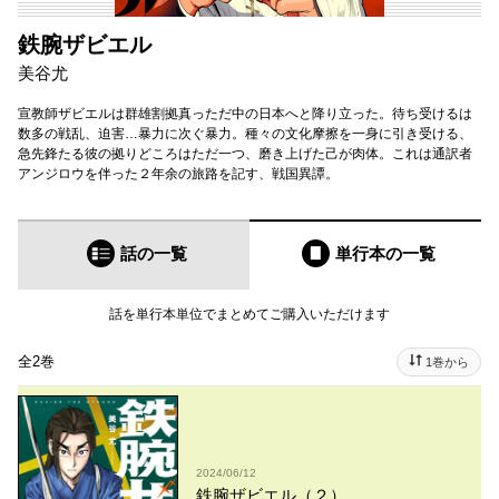
鉄腕ザビエル
美谷尤
宣教師ザビエルは群雄割拠真っただ中の日本へと降り立った。待ち受けるは
数多の戦乱、迫害…暴力に次ぐ暴力。種々の文化摩擦を一身に引き受ける、
急先鋒たる彼の拠りどころはただ一つ、磨き上げた己が肉体。これは通訳者
アンジロウを伴った２年余の旅路を記す、戦国異譚。
話の一覧
単行本
の一覧
話を単行本単位でまとめてご購入いただけます
全2巻
1巻から
2024/06/12
鉄腕ザビエル（２）