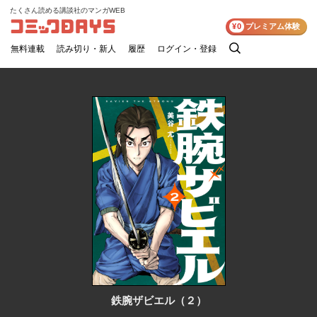
たくさん読める講談社のマンガWEB
コミックDAYS
¥0
プレミアム体験
無料連載
読み切り・新人
履歴
ログイン・登録
検
索
鉄腕ザビエル（２）