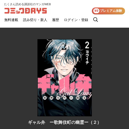
たくさん読める講談社のマンガWEB
コミックDAYS
¥0
プレミアム体験
無料連載
読み切り・新人
履歴
ログイン・登録
検
索
ギャル弁 ー歌舞伎町の幽霊ー（２）