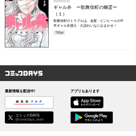
2024/01/10
ギャル弁 ー歌舞伎町の幽霊ー
（１）
歌舞伎町のトラブルは、金髪・ピンヒールの中
卒ギャル弁護士・久語れいなにおまかせ！
795
pt
コミックDAYS
最新情報を配信中!
アプリもあります
編集部ブログ
コミックDAYS
@comicdays_team
お知らせ
利用規約