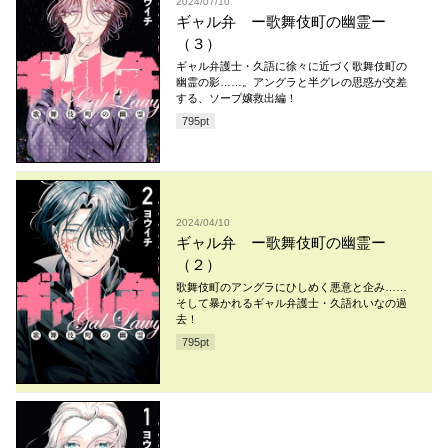
2024/07/10
ギャル弁 ー歌舞伎町の幽霊ー
（３）
ギャル弁護士・久語に徐々に近づく歌舞伎町の
幽霊の影……。アングラと半グレの思惑が交差
する、ソープ嬢救出編！
795
pt
2024/04/10
ギャル弁 ー歌舞伎町の幽霊ー
（２）
歌舞伎町のアングラにひしめく悪意と企み……
そして暴かれるギャル弁護士・久語れいなの過
去！
795
pt