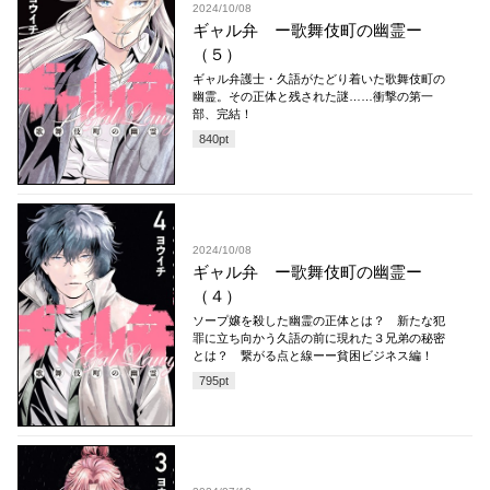
2024/10/08
ギャル弁 ー歌舞伎町の幽霊ー
（５）
ギャル弁護士・久語がたどり着いた歌舞伎町の
幽霊。その正体と残された謎……衝撃の第一
部、完結！
840
pt
2024/10/08
ギャル弁 ー歌舞伎町の幽霊ー
（４）
ソープ嬢を殺した幽霊の正体とは？ 新たな犯
罪に立ち向かう久語の前に現れた３兄弟の秘密
とは？ 繋がる点と線ーー貧困ビジネス編！
795
pt