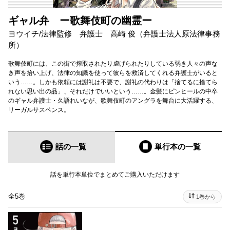
ギャル弁 ー歌舞伎町の幽霊ー
ヨウイチ
/
法律監修 弁護士 高崎 俊（弁護士法人原法律事務
所）
歌舞伎町には、この街で搾取されたり虐げられたりしている弱き人々の声な
き声を拾い上げ、法律の知識を使って彼らを救済してくれる弁護士がいると
いう……。しかも依頼には謝礼は不要で、謝礼の代わりは「捨てるに捨てら
れない思い出の品」、それだけでいいという……。金髪にピンヒールの中卒
のギャル弁護士・久語れいなが、歌舞伎町のアングラを舞台に大活躍する、
リーガルサスペンス。
話の一覧
単行本
の一覧
話を単行本単位でまとめてご購入いただけます
全5巻
1巻から