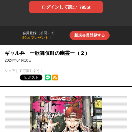
ログインして読む
795pt
会員登録（初回）で
新規会員登録する
50pt プレゼント！
ギャル弁 ー歌舞伎町の幽霊ー（２）
2024年04月10日
シェアして応援しよう！
RSSフィード
ポスト