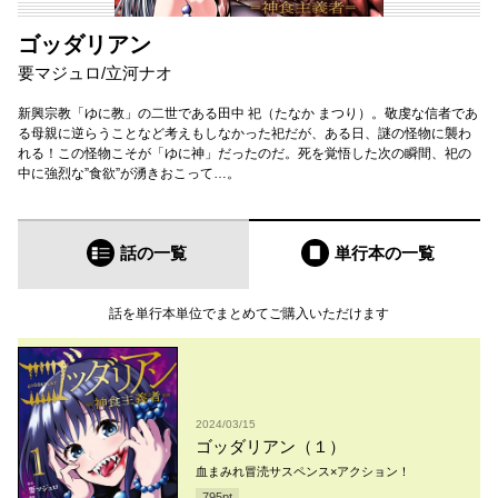
ゴッダリアン
要マジュロ
/
立河ナオ
新興宗教「ゆに教」の二世である田中 祀（たなか まつり）。敬虔な信者であ
る母親に逆らうことなど考えもしなかった祀だが、ある日、謎の怪物に襲わ
れる！この怪物こそが「ゆに神」だったのだ。死を覚悟した次の瞬間、祀の
中に強烈な”食欲”が湧きおこって…。
話の一覧
単行本
の一覧
話を単行本単位でまとめてご購入いただけます
2024/03/15
ゴッダリアン（１）
血まみれ冒涜サスペンス×アクション！
795
pt