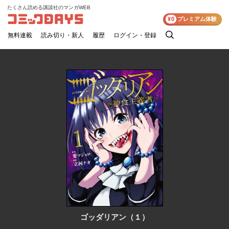
たくさん読める講談社のマンガWEB
コミックDAYS
¥0
プレミアム体験
無料連載
読み切り・新人
履歴
ログイン・登録
検
索
ゴッダリアン（１）