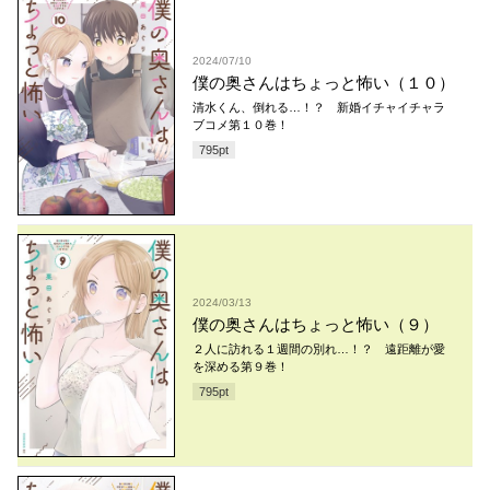
2024/07/10
僕の奥さんはちょっと怖い（１０）
清水くん、倒れる…！？ 新婚イチャイチャラ
ブコメ第１０巻！
795
pt
2024/03/13
僕の奥さんはちょっと怖い（９）
２人に訪れる１週間の別れ…！？ 遠距離が愛
を深める第９巻！
795
pt