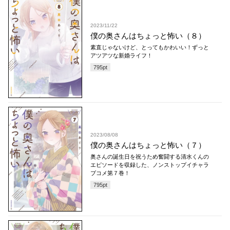
2023/11/22
僕の奥さんはちょっと怖い（８）
素直じゃないけど、とってもかわいい！ずっと
アツアツな新婚ライフ！
795
pt
2023/08/08
僕の奥さんはちょっと怖い（７）
奥さんの誕生日を祝うため奮闘する清水くんの
エピソードを収録した、ノンストップイチャラ
ブコメ第７巻！
795
pt