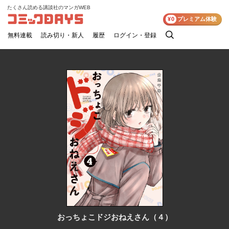
たくさん読める講談社のマンガWEB
コミックDAYS
¥0
プレミアム体験
無料連載
読み切り・新人
履歴
ログイン・登録
検
索
おっちょこドジおねえさん（４）