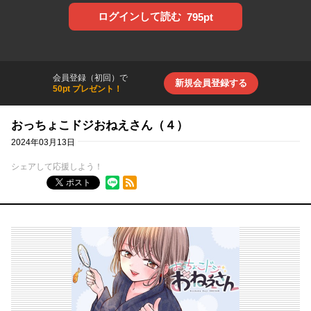
ログインして読む
795pt
会員登録（初回）で
新規会員登録する
50pt プレゼント！
おっちょこドジおねえさん（４）
2024年03月13日
シェアして応援しよう！
RSSフィード
ポスト