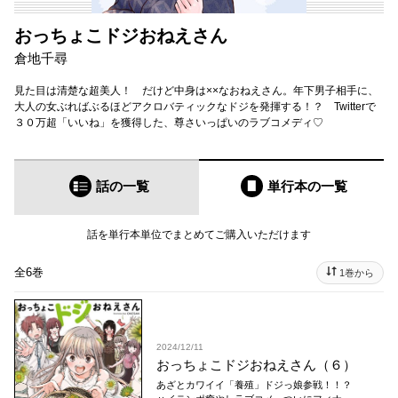
おっちょこドジおねえさん
倉地千尋
見た目は清楚な超美人！ だけど中身は××なおねえさん。年下男子相手に、
大人の女ぶればぶるほどアクロバティックなドジを発揮する！？ Twitterで
３０万超「いいね」を獲得した、尊さいっぱいのラブコメディ♡
話の一覧
単行本
の一覧
話を単行本単位でまとめてご購入いただけます
全6巻
1巻から
2024/12/11
おっちょこドジおねえさん（６）
あざとカワイイ「養殖」ドジっ娘参戦！！？