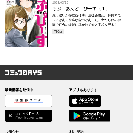
2023/03/16
らぶ あんど ぴーす（１）
顔は濃いが存在感は薄い生徒会書記・倖田マモ
ルにはある特殊な能力があった。女だらけの学
園で百合の波動に導かれて愛と平和を守る！
795
pt
コミックDAYS
最新情報を配信中!
アプリもあります
編集部ブログ
コミックDAYS
@comicdays_team
お知らせ
利用規約