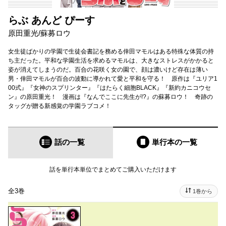
らぶ あんど ぴーす
原田重光
/
蘇募ロウ
女生徒ばかりの学園で生徒会書記を務める倖田マモルはある特殊な体質の持
ち主だった。平和な学園生活を求めるマモルは、大きなストレスがかかると
姿が消えてしまうのだ。百合の花咲く女の園で、顔は濃いけど存在は薄い
男・倖田マモルが百合の波動に導かれて愛と平和を守る！ 原作は『ユリア1
00式』『女神のスプリンター』『はたらく細胞BLACK』『新約カニコウセ
ン』の原田重光！ 漫画は『なんでここに先生が!?』の蘇募ロウ！ 奇跡の
タッグが贈る新感覚の学園ラブコメ！
話の一覧
単行本
の一覧
話を単行本単位でまとめてご購入いただけます
全3巻
1巻から