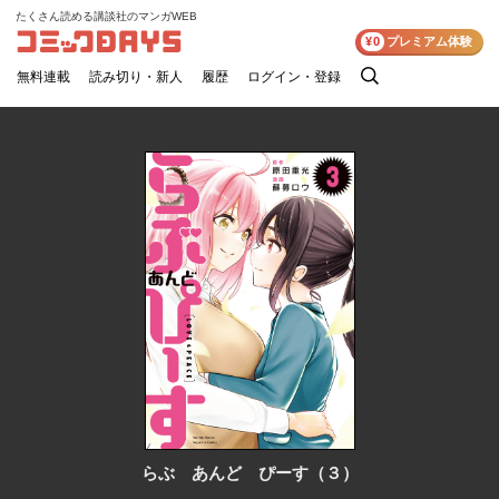
たくさん読める講談社のマンガWEB
コミックDAYS
¥0
プレミアム体験
無料連載
読み切り・新人
履歴
ログイン・登録
検
索
らぶ あんど ぴーす（３）