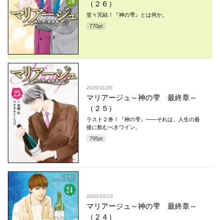
（２６）
堂々完結！『神の雫』とは何か。
770
pt
2020/11/20
マリアージュ～神の雫 最終章～
（２５）
ラスト２巻！『神の雫』――それは、人生の最
後に飲むべきワイン。
795
pt
2020/10/23
マリアージュ～神の雫 最終章～
（２４）