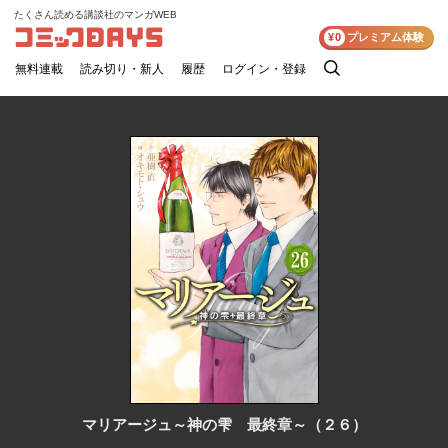
たくさん読める講談社のマンガWEB
コミックDAYS
¥0
プレミアム体験
無料連載
読み切り・新人
履歴
ログイン・登録
検
索
マリアージュ～神の雫 最終章～（２６）