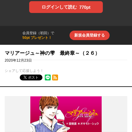
ログインして読む
770pt
会員登録（初回）で
新規会員登録する
50pt プレゼント！
マリアージュ～神の雫 最終章～（２６）
2020年12月23日
シェアして応援しよう！
RSSフィード
ポスト