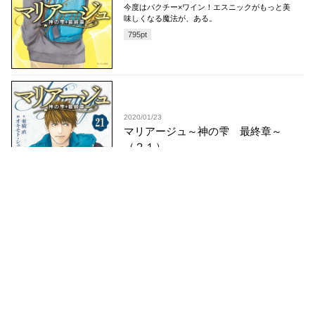
今度はパクチー×ワイン！エスニックがもっと美
味しくなる魔法が、ある。
795
pt
2020/01/23
マリアージュ～神の雫 最終章～
（２１）
日本ワイン×和食のマリアージュ！ ワイン×日
本酒の登場で勝負を切り抜けられるか。
795
pt
2019/11/21
マリアージュ～神の雫 最終章～
（２０）
日本ワインと和食のマリアージュ！ 突如仕掛