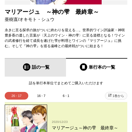
マリアージュ ～神の雫 最終章～
亜樹直
/
オキモト・シュウ
永きに亘る探求の旅がついに終わりを迎える…。世界的ワイン評論家・神咲
豊多香の遺した言葉が〈天上のワイン・神の雫〉に至る道標となる！ワイン
の武者修行を経て成長を遂げた雫が料理とワインの『マリアージュ』に挑
む。そして『神の雫』を巡る遠峰との最終戦がついに始まる！
話の一覧
単行本
の一覧
話を単行本単位でまとめてご購入いただけます
26 - 17
16 - 7
6 - 1
1巻から
2020/12/23
マリアージュ～神の雫 最終章～