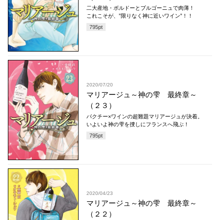
二大産地・ボルドーとブルゴーニュで肉薄！
これこそが、”限りなく神に近いワイン”！！
795
pt
2020/07/20
マリアージュ～神の雫 最終章～
（２３）
パクチー×ワインの超難題マリアージュが決着。
いよいよ神の雫を捜しにフランスへ飛ぶ！
795
pt
2020/04/23
マリアージュ～神の雫 最終章～
（２２）