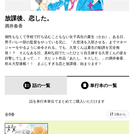
放課後、恋した。
満井春香
個性もなくて学校で打ち込むこともない女子高生の夏生（かお）。ある日、
男子バレー部の監督をやっている兄に、「久世渚を入部させる」までマネー
ジャーをやるように命令される。でも、久世くんは夏生の勧誘を完全無
視！？ そんなある日、真剣な顔でたったひとり自主練する久世くんの姿を
目撃してしまって…！ 大ヒット作品「あたし、キスした。」の満井春香、
初＆大型連載！！ まぶしすぎる恋と放課後、始まります！
話の一覧
単行本
の一覧
話を単行本単位でまとめてご購入いただけます
全8巻
1巻から