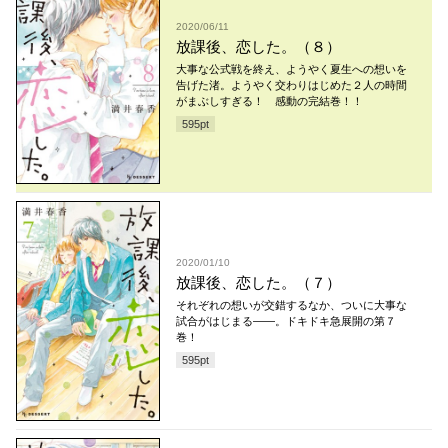
2020/06/11
放課後、恋した。（８）
大事な公式戦を終え、ようやく夏生への想いを
告げた渚。ようやく交わりはじめた２人の時間
がまぶしすぎる！ 感動の完結巻！！
595
pt
2020/01/10
放課後、恋した。（７）
それぞれの想いが交錯するなか、ついに大事な
試合がはじまる――。ドキドキ急展開の第７
巻！
595
pt