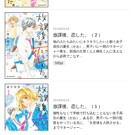
2019/03/19
放課後、恋した。（２）
他の人たちみたいにキラキラしたいと願う女子
高生の夏生（かお）。男子バレー部のマネージ
ャー業を、部員の久世くんと桐生くんに支えな
がら必死でこなす...
595
pt
2019/03/19
放課後、恋した。（１）
個性もなくて学校で打ち込むこともない女子高
生の夏生（かお）。ある日、男子バレー部の監
督をやっている兄に、「久世渚を入部させる」
までマネージャー...
595
pt