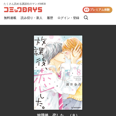
たくさん読める講談社のマンガWEB
コミックDAYS
¥0
プレミアム体験
無料連載
読み切り・新人
履歴
ログイン・登録
検
索
放課後、恋した。（８）