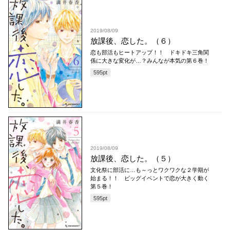
2019/08/09
放課後、恋した。（６）
恋も部活もヒートアップ！！ ドキドキ三角関
係に大きな変化が…？みんなが本気の第６巻！
595
pt
2019/08/09
放課後、恋した。（５）
文化祭に部活に…も～っとワクワクな２学期が
始まる！！ ビッグイベントで恋が大きく動く
第５巻！
595
pt