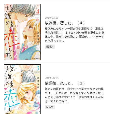
2019/03/19
放課後、恋した。（４）
夏休みになりバレー部合宿や夏祭りで、夏生は
渚と急接近！！ ますます想いが募る夏生にお盆
休み中、渚から突然誘いの電話が…！？ デート
だと思って向...
595
pt
2019/03/19
放課後、恋した。（３）
初めての夏合宿。日中のマネ業でクタクタの夏
生は、二日目の朝、目を覚ますとなぜか久世く
んと同じ布団の中に！？ 余裕の久世くんがか
ばってくれて皆に...
595
pt