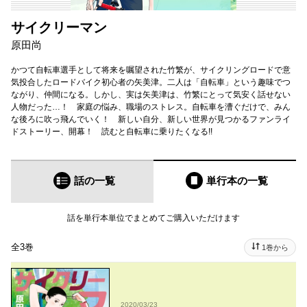
サイクリーマン
原田尚
かつて自転車選手として将来を嘱望された竹繁が、サイクリングロードで意
気投合したロードバイク初心者の矢美津。二人は「自転車」という趣味でつ
ながり、仲間になる。しかし、実は矢美津は、竹繁にとって気安く話せない
人物だった…！ 家庭の悩み、職場のストレス。自転車を漕ぐだけで、みん
な後ろに吹っ飛んでいく！ 新しい自分、新しい世界が見つかるファンライ
ドストーリー、開幕！ 読むと自転車に乗りたくなる!!
話の一覧
単行本
の一覧
話を単行本単位でまとめてご購入いただけます
全3巻
1巻から
2020/03/23