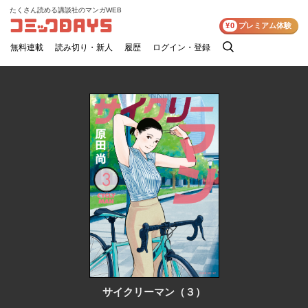
たくさん読める講談社のマンガWEB
コミックDAYS
¥0
プレミアム体験
無料連載
読み切り・新人
履歴
ログイン・登録
検
索
サイクリーマン（３）