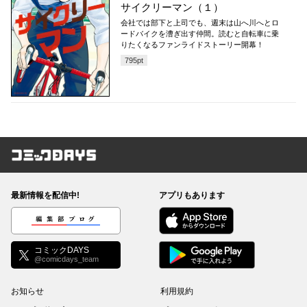
サイクリーマン（１）
会社では部下と上司でも、週末は山へ川へとロ
ードバイクを漕ぎ出す仲間。読むと自転車に乗
りたくなるファンライドストーリー開幕！
795
pt
コミックDAYS
最新情報を配信中!
アプリもあります
編集部ブログ
コミックDAYS
@comicdays_team
お知らせ
利用規約