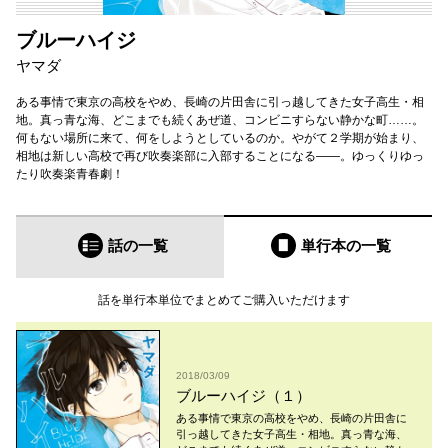
ブルーハイジ
ヤマダ
ある事情で東京の高校をやめ、長崎の片田舎に引っ越してきた女子高生・相
地。真っ青な海、どこまでも続くあぜ道、コンビニすらない静かな町……。
何もない場所に来て、何をしようとしているのか。やがて２学期が始まり、
相地は新しい高校で再び吹奏楽部に入部することになる――。ゆっくりゆっ
たり吹奏楽青春劇！
話の一覧
単行本
の一覧
話を単行本単位でまとめてご購入いただけます
2018/03/09
ブルーハイジ（１）
ある事情で東京の高校をやめ、長崎の片田舎に
引っ越してきた女子高生・相地。真っ青な海、