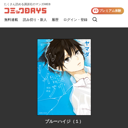
たくさん読める講談社のマンガWEB
コミックDAYS
¥0
プレミアム体験
無料連載
読み切り・新人
履歴
ログイン・登録
検
索
ブルーハイジ（１）