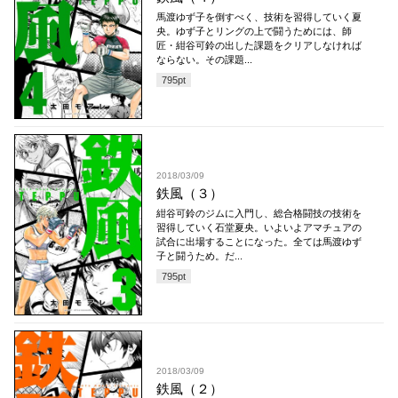
馬渡ゆず子を倒すべく、技術を習得していく夏
央。ゆず子とリングの上で闘うためには、師
匠・紺谷可鈴の出した課題をクリアしなければ
ならない。その課題...
795
pt
2018/03/09
鉄風（３）
紺谷可鈴のジムに入門し、総合格闘技の技術を
習得していく石堂夏央。いよいよアマチュアの
試合に出場することになった。全ては馬渡ゆず
子と闘うため。だ...
795
pt
2018/03/09
鉄風（２）