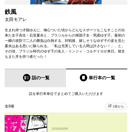
鉄風
太田モアレ
生まれ持つ才能ゆえに、物心ついた頃からどんなスポーツもこなすことの出
来た女子高生・石堂夏央と、ブラジルからの帰国子女・馬渡ゆず子。最初の
一瞬の攻防で二人の勝負は白熱する。対戦後、嬉しそうなゆず子の姿を見た
夏央はある思いに駆られる。「私は充実している人間は許さない！」、と。
その頃、ブラジル時代のゆず子の友人・リンジィ・コルデイロが来日。彼女
もまた牙を持つ者だった！
話の一覧
単行本
の一覧
話を単行本単位でまとめてご購入いただけます
全8巻
1巻から
2018/03/09