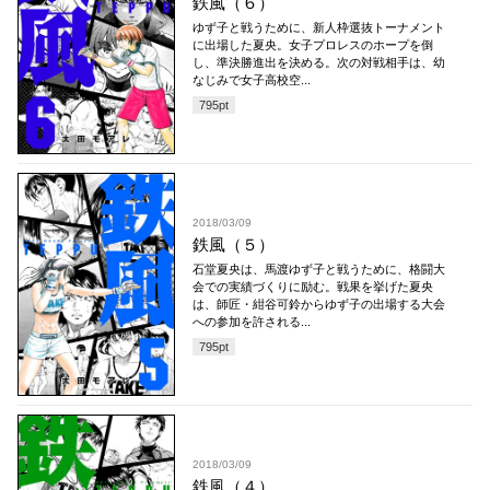
鉄風（６）
ゆず子と戦うために、新人枠選抜トーナメント
に出場した夏央。女子プロレスのホープを倒
し、準決勝進出を決める。次の対戦相手は、幼
なじみで女子高校空...
795
pt
2018/03/09
鉄風（５）
石堂夏央は、馬渡ゆず子と戦うために、格闘大
会での実績づくりに励む。戦果を挙げた夏央
は、師匠・紺谷可鈴からゆず子の出場する大会
への参加を許される...
795
pt
2018/03/09
鉄風（４）