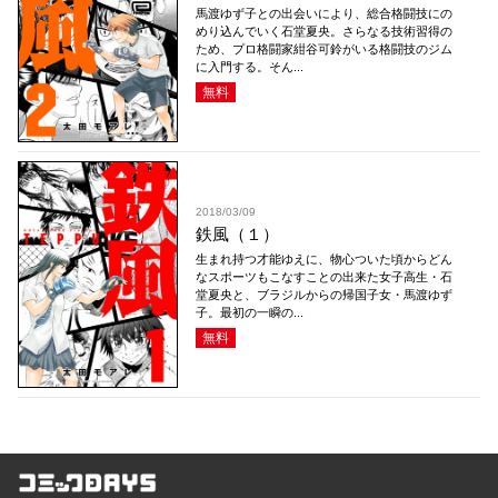
馬渡ゆず子との出会いにより、総合格闘技にの
めり込んでいく石堂夏央。さらなる技術習得の
ため、プロ格闘家紺谷可鈴がいる格闘技のジム
に入門する。そん...
無料
2018/03/09
鉄風（１）
生まれ持つ才能ゆえに、物心ついた頃からどん
なスポーツもこなすことの出来た女子高生・石
堂夏央と、ブラジルからの帰国子女・馬渡ゆず
子。最初の一瞬の...
無料
コミックDAYS