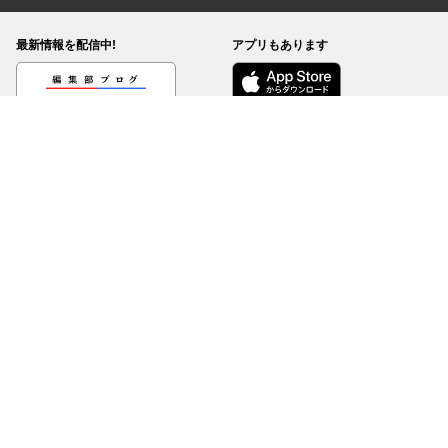
最新情報を配信中!
アプリもあります
編集部ブログ
コミックDAYS
@comicdays_team
お知らせ
利用規約
ヘルプ／使い方
プライバシーポリシー
外部送信について
特定商取引法の表示
コミックDAYSは正規版配信サイトマークを取得したサービスです。
©
KODANSHA Ltd.
All rights reserved. このサイトのデータの著作権は講談社が保有しま
す。無断複製転載放送等は禁止します。