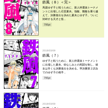
鉄風（８）＜完＞
馬渡ゆず子と戦うために、新人枠選抜トーナメ
ントに出場した石堂夏央。強敵、難敵を乗り越
えて、決勝進出を決めた夏央とゆず子。ついに
対峙する天才と怪...
795
pt
2018/03/09
鉄風（７）
ゆず子と戦うために、新人枠選抜トーナメント
に出場した夏央。幼なじみとの死闘を制し、彼
女は辛くも決勝進出を決める。準決勝第２試合
でのゆず子の相手...
795
pt
2018/03/09