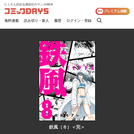
たくさん読める講談社のマンガWEB
コミックDAYS
¥0
プレミアム体験
無料連載
読み切り・新人
履歴
ログイン・登録
検
索
鉄風（８）＜完＞