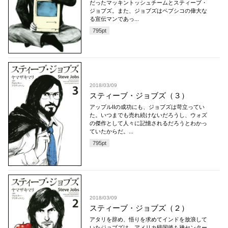
だったマッキントッシュチームとスティーブ・
ジョブズ。また、ジョブズはペプシコの偉大な
る宣伝マンであっ...
795
pt
2018/03/09
スティーブ・ジョブズ（３）
アップルIIの成功にも、ジョブズは苛立ってい
た。いつまでも売れ続けないだろうし、ウォズ
の傑作として人々に記憶されるだろうとわかっ
ていたからだ。...
795
pt
2018/03/09
スティーブ・ジョブズ（２）
アタリを辞め、悟りを求めてインドを放浪して
いたジョブズは、アメリカ帰国後も禅センター