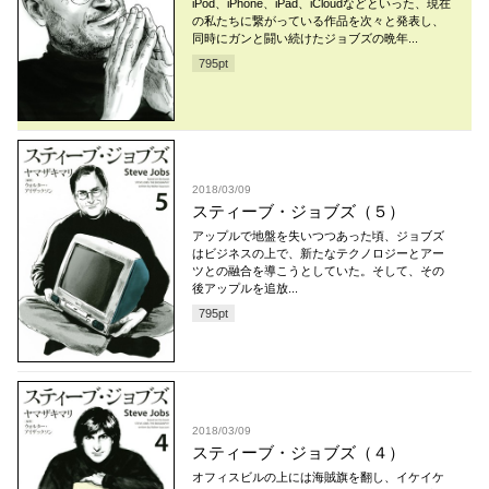
iPod、iPhone、iPad、iCloudなどといった、現在
の私たちに繋がっている作品を次々と発表し、
同時にガンと闘い続けたジョブズの晩年...
795
pt
2018/03/09
スティーブ・ジョブズ（５）
アップルで地盤を失いつつあった頃、ジョブズ
はビジネスの上で、新たなテクノロジーとアー
ツとの融合を導こうとしていた。そして、その
後アップルを追放...
795
pt
2018/03/09
スティーブ・ジョブズ（４）
オフィスビルの上には海賊旗を翻し、イケイケ