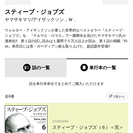
スティーブ・ジョブズ
ヤマザキマリ
/
アイザックソン，Ｗ．
ウォルター・アイザックソンが著した世界的なベストセラー『スティーブ・
ジョブズ』を、『テルマエ・ロマエ』で一躍脚光を浴びたヤマザキマリ氏が
漫画化!! 第１話の試し読みは１週間で５万人以上が読み、第１話の掲載『Ki
ss』発売日には英・ガーディアン紙も取り上げた、超話題作登場!!
話の一覧
単行本
の一覧
話を単行本単位でまとめてご購入いただけます
全6巻
1巻から
2018/03/09
スティーブ・ジョブズ（６）＜完＞