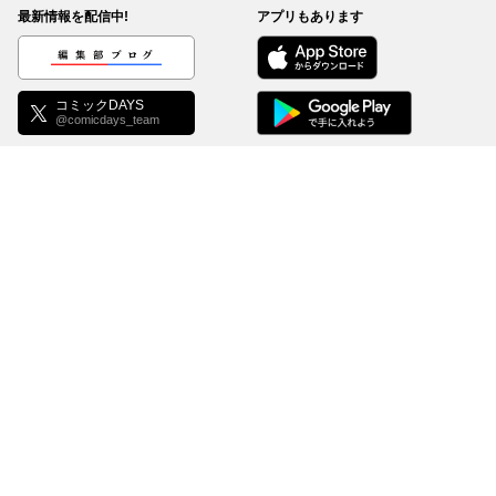
最新情報を配信中!
アプリもあります
編集部ブログ
コミックDAYS
@comicdays_team
お知らせ
利用規約
ヘルプ／使い方
プライバシーポリシー
外部送信について
特定商取引法の表示
コミックDAYSは正規版配信サイトマークを取得したサービスです。
©
KODANSHA Ltd.
All rights reserved. このサイトのデータの著作権は講談社が保有しま
す。無断複製転載放送等は禁止します。