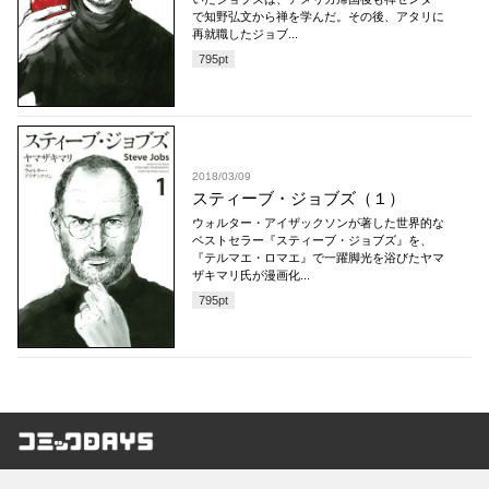
で知野弘文から禅を学んだ。その後、アタリに
再就職したジョブ...
795
pt
2018/03/09
スティーブ・ジョブズ（１）
ウォルター・アイザックソンが著した世界的な
ベストセラー『スティーブ・ジョブズ』を、
『テルマエ・ロマエ』で一躍脚光を浴びたヤマ
ザキマリ氏が漫画化...
795
pt
コミックDAYS