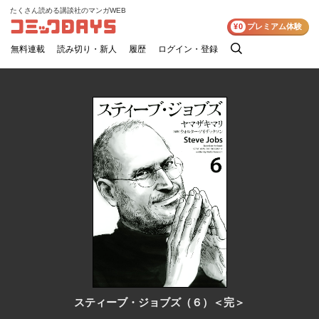
たくさん読める講談社のマンガWEB
コミックDAYS
¥0
プレミアム体験
無料連載
読み切り・新人
履歴
ログイン・登録
検
索
スティーブ・ジョブズ（６）＜完＞