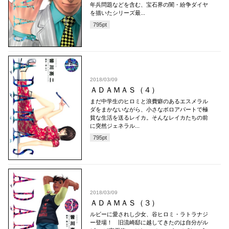
年兵問題などを含む、宝石界の闇・紛争ダイヤ
を描いたシリーズ最...
795
pt
2018/03/09
ＡＤＡＭＡＳ（４）
まだ中学生のヒロミと浪費癖のあるエスメラル
ダをまかないながら、小さなボロアパートで極
貧な生活を送るレイカ。そんなレイカたちの前
に突然ジェネラル...
795
pt
2018/03/09
ＡＤＡＭＡＳ（３）
ルビーに愛されし少女、谷ヒロミ・ラトラナジ
ー登場！ 旧流崎邸に越してきたのは自分がル