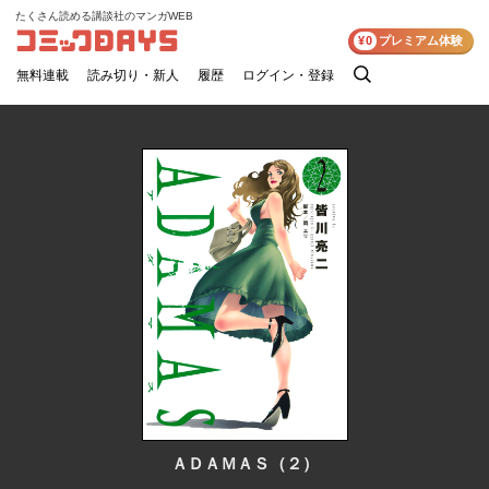
たくさん読める講談社のマンガWEB
コミックDAYS
¥0
プレミアム体験
無料連載
読み切り・新人
履歴
ログイン・登録
検
索
ＡＤＡＭＡＳ（２）