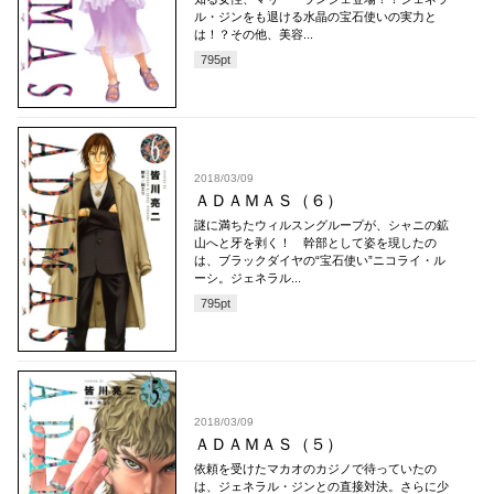
ル・ジンをも退ける水晶の宝石使いの実力と
は！？その他、美容...
795
pt
2018/03/09
ＡＤＡＭＡＳ（６）
謎に満ちたウィルスングループが、シャニの鉱
山へと牙を剥く！ 幹部として姿を現したの
は、ブラックダイヤの“宝石使い”ニコライ・ル
ーシ。ジェネラル...
795
pt
2018/03/09
ＡＤＡＭＡＳ（５）
依頼を受けたマカオのカジノで待っていたの
は、ジェネラル・ジンとの直接対決。さらに少