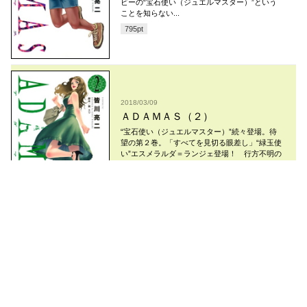
ビーの“宝石使い（ジュエルマスター）”という
ことを知らない...
795
pt
2018/03/09
ＡＤＡＭＡＳ（２）
“宝石使い（ジュエルマスター）”続々登場。待
望の第２巻。「すべてを見切る眼差し」“緑玉使
い”エスメラルダ＝ランジェ登場！ 行方不明の
父を捜し続...
795
pt
コミックDAYS