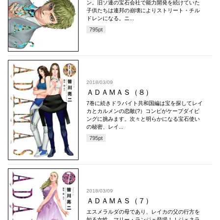
ン。旧ソ連の宝石会社で能力開発を続けていた
子供たちは連邦の崩壊によりストリート・チル
ドレンになる。ニ...
795
pt
2018/03/09
ＡＤＡＭＡＳ（８）
7巻に続きドラバイト共和国編は宝を探してレイ
カとカルメンの恋敵(?）コンビがケープダイビ
ングに挑みます。次々と明らかになる宝石使い
の秘密、レイ...
795
pt
2018/03/09
ＡＤＡＭＡＳ（７）
エスメラルダの母であり、レイカの父の行方を
知る女性、マリー・ランジェ登場！！ジェネラ