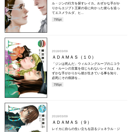
ル・ジンの行方を探すレイカ。わずかな手がか
りからエジプト王家の谷に向かった彼らを追っ
てエスメラルダ、ヒ...
795
pt
2018/03/09
ＡＤＡＭＡＳ（１０）
「ジンは死んだ」ウィルスングループのニコラ
イ・ルーシの言葉を信じられないレイカは、わ
ずかな手がかりから彼が生きている事を知り、
必死にその痕跡を...
795
pt
2018/03/09
ＡＤＡＭＡＳ（９）
レイカに自らの生い立ちを語るジェネラル・ジ