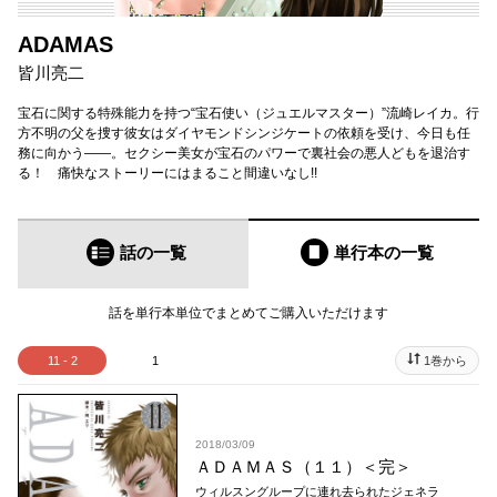
ADAMAS
皆川亮二
宝石に関する特殊能力を持つ“宝石使い（ジュエルマスター）”流崎レイカ。行
方不明の父を捜す彼女はダイヤモンドシンジケートの依頼を受け、今日も任
務に向かう――。セクシー美女が宝石のパワーで裏社会の悪人どもを退治す
る！ 痛快なストーリーにはまること間違いなし!!
話の一覧
単行本
の一覧
話を単行本単位でまとめてご購入いただけます
11 - 2
1
1巻から
2018/03/09
ＡＤＡＭＡＳ（１１）＜完＞
ウィルスングループに連れ去られたジェネラ