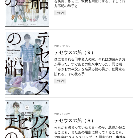
を実施。さらに、飲食も禁止にする。そして行
方不明の和子と...
795
pt
2019/11/22
テセウスの船（９）
炎に包まれる田中老人の家。それは加藤みきお
が帰った、すぐあとの出来事だった。同じ頃
「みきおの叔父」を名乗る謎の男が、佐野家を
訪れる。その後ろ手...
795
pt
2019/06/21
テセウスの船（８）
何もかも決まっていたと言うのか。悲劇が起こ
ることも、またあの場所に帰ってくることも。
1989年にタイムスリップした田村心は、事件を