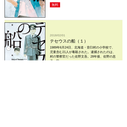
無料
2018/02/01
テセウスの船（１）
1989年6月24日、北海道・音臼村の小学校で、
児童含む21人が毒殺された。逮捕されたのは、
村の警察官だった佐野文吾。28年後、佐野の息
子・田...
無料
コミックDAYS
最新情報を配信中!
アプリもあります