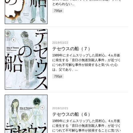
とめられない...
795
pt
2019/03/22
テセウスの船（７）
1989年にタイムスリップした田村心。4ヵ月後
に発生する「音臼小無差別殺人事件」が近づく
につれ不可解な事件が頻発すると気づいた心
は、父であり、...
795
pt
2018/12/21
テセウスの船（６）
1989年にタイムスリップした田村心。4ヵ月後
に発生する「音臼小無差別殺人事件」が近づく
につれて不可解な事件が頻発することに気づい