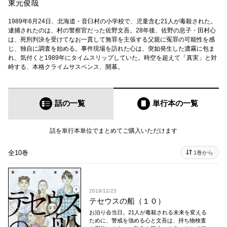
東元俊哉
1989年6月24日、北海道・音臼村の小学校で、児童含む21人が毒殺された。
逮捕されたのは、村の警察官だった佐野文吾。28年後、佐野の息子・田村心
は、死刑判決を受けてなお一貫して無罪を主張する父親に冤罪の可能性を感
じ、独自に調査を始める。事件現場を訪れた心は、突如発生した濃霧に包ま
れ、気付くと1989年にタイムスリップしていた。時空を超えて「真実」と対
峙する、本格クライムサスペンス、開幕。
話の一覧
単行本
の一覧
話を単行本単位でまとめてご購入いただけます
全10巻
1巻から
2019/12/23
テセウスの船（１０）
お泊り会当日。21人が毒殺される未来を変える
ために、警戒を強める心と文吾は、持ち物検査