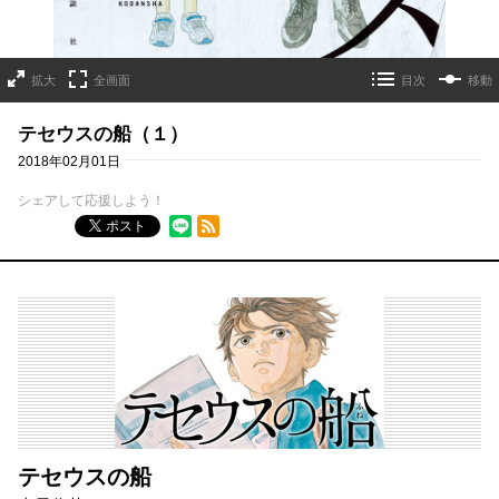
拡大
全画面
目次
移動
テセウスの船（１）
2018年02月01日
シェアして応援しよう！
RSSフィード
ポスト
テセウスの船