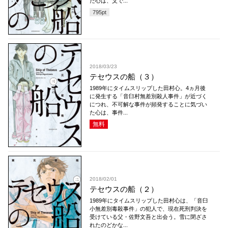
た心は、父で...
795
pt
2018/03/23
テセウスの船（３）
1989年にタイムスリップした田村心。4ヵ月後
に発生する「音臼村無差別殺人事件」が近づく
につれ、不可解な事件が頻発することに気づい
た心は、事件...
無料
2018/02/01
テセウスの船（２）
1989年にタイムスリップした田村心は、「音臼
小無差別毒殺事件」の犯人で、現在死刑判決を
受けている父・佐野文吾と出会う。雪に閉ざさ
れたのどかな...