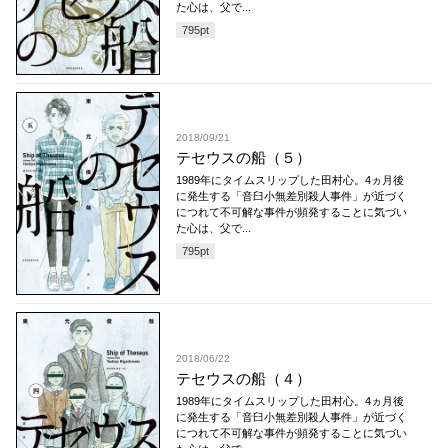
た心は、父で...
795
pt
2018/09/21
テセウスの船（５）
1989年にタイムスリップした田村心。4ヵ月後
に発生する「音臼小無差別殺人事件」が近づく
につれて不可解な事件が頻発することに気づい
た心は、父で...
795
pt
2018/06/22
テセウスの船（４）
1989年にタイムスリップした田村心。4ヵ月後
に発生する「音臼小無差別殺人事件」が近づく
につれて不可解な事件が頻発することに気づい