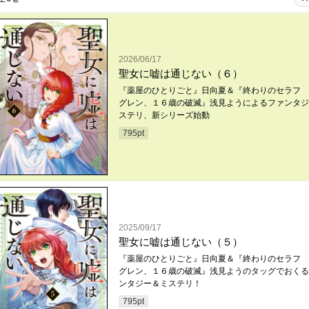
2026/06/17
聖女に嘘は通じない（６）
『薬屋のひとりごと』日向夏＆『終わりのセラフ 
グレン、１６歳の破滅』浅見ようによるファンタジ
ステリ、新シリーズ始動
795
pt
2025/09/17
聖女に嘘は通じない（５）
『薬屋のひとりごと』日向夏＆『終わりのセラフ 
グレン、１６歳の破滅』浅見ようのタッグでおくる
ンタジー＆ミステリ！
795
pt