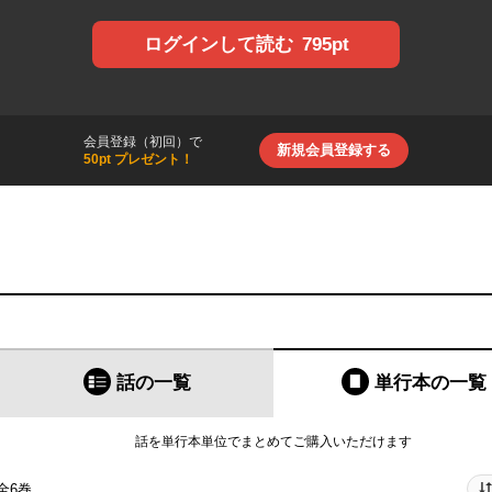
795pt
ログインして読む
会員登録（初回）で
新規会員登録する
50pt プレゼント！
話の一覧
単行本
の一覧
話を単行本単位でまとめてご購入いただけます
全6巻