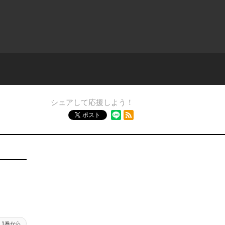
シェアして応援しよう！
RSSフィード
ポスト
1巻から