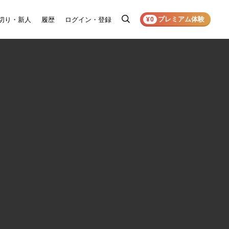
プレミアム体験
切り・新人
履歴
ログイン・登録
検
¥0
索