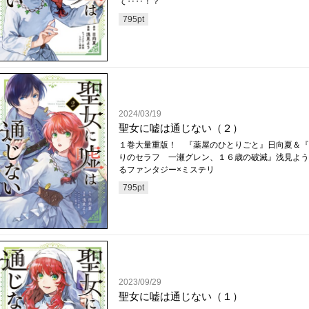
て‥‥！？
795
pt
2024/03/19
聖女に嘘は通じない（２）
１巻大量重版！ 『薬屋のひとりごと』日向夏＆『
りのセラフ 一瀬グレン、１６歳の破滅』浅見よう
るファンタジー×ミステリ
795
pt
2023/09/29
聖女に嘘は通じない（１）