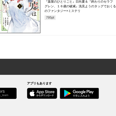
『薬屋のひとりごと』日向夏＆『終わりのセラフ 
グレン、１６歳の破滅』浅見ようのタッグでおくる
のファンタジー×ミステリ
795
pt
アプリもあります
YS
s_team