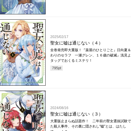
2025/02/17
聖女に嘘は通じない（４）
全巻発売即大重版！『薬屋のひとりごと』日向夏＆
わりのセラフ 一瀬グレン、１６歳の破滅』浅見よ
タッグでおくるミステリ！
795
pt
2024/08/16
聖女に嘘は通じない（３）
大重版止まらぬ話題作！ 二年前の聖女選抜試験で
た殺人事件、その裏に隠されし“嘘”とは、はたし