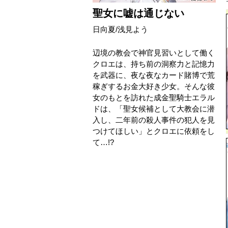
聖女に嘘は通じない
日向夏
/
浅見よう
辺境の教会で神官見習いとして働く
クロエは、持ち前の洞察力と記憶力
を武器に、夜な夜なカード賭博で荒
稼ぎするお金大好き少女。そんな彼
女のもとを訪れた成金聖騎士エラル
ドは、「聖女候補として大教会に潜
入し、二年前の殺人事件の犯人を見
つけてほしい」とクロエに依頼をし
て…!?