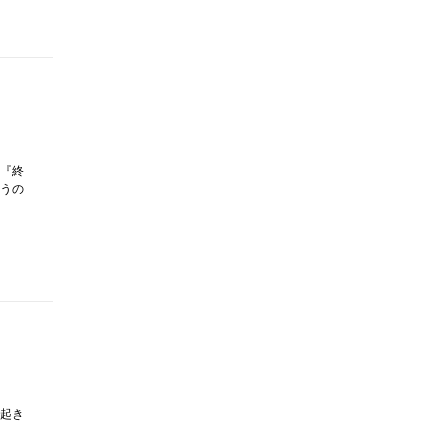
『終
うの
起き