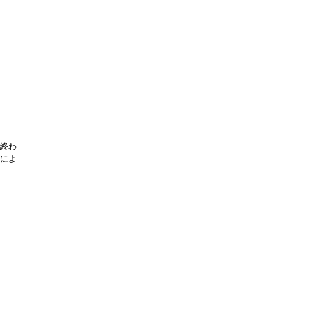
終わ
によ