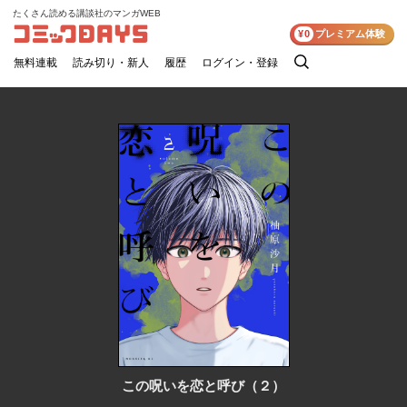
たくさん読める講談社のマンガWEB
コミックDAYS
¥0
プレミアム体験
無料連載
読み切り・新人
履歴
ログイン・登録
検
索
この呪いを恋と呼び（２）