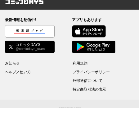
コミックDAYS
最新情報を配信中!
アプリもあります
編集部ブログ
コミックDAYS
@comicdays_team
お知らせ
利用規約
ヘルプ／使い方
プライバシーポリシー
外部送信について
特定商取引法の表示
コミックDAYSは正規版配信サイトマークを取得したサービスです。
©
KODANSHA Ltd.
All rights reserved. このサイトのデータの著作権は講談社が保有しま
す。無断複製転載放送等は禁止します。