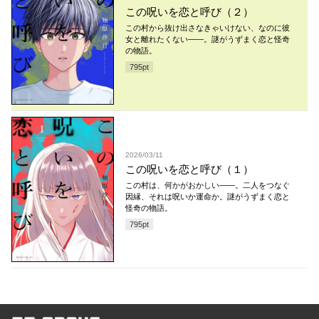
この呪いを恋と呼び（２）
この村から抜け出さなきゃいけない、なのに彼
女と離れたくない――。謎がうずまく恋と怪奇
の物語。
795
pt
2026/03/11
この呪いを恋と呼び（１）
この村は、何かがおかしい――。二人をつなぐ
因縁、それは呪いか運命か。謎がうずまく恋と
怪奇の物語。
795
pt