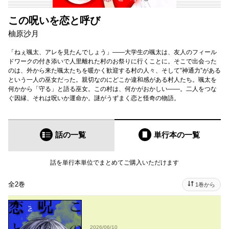
この呪いを恋と呼び
柚原沙月
「ねぇ颯太、アレを見たんでしょう」――大学生の颯太は、友人のフィール
ドワークの付き添いで人里離れた村のお祭りに行くことに。そこで出会った
のは、外から来た颯太たちを暖かく歓迎する村の人々、そして”神通力”がある
という一人の巫女だった。親切なのにどこか違和感がある村人たち。颯太を
何かから「守る」と語る巫女。この村は、何かがおかしい――。二人をつな
ぐ因縁、それは呪いか運命か。謎がうずまく恋と怪奇の物語。
話の一覧
単行本
の一覧
話を単行本単位でまとめてご購入いただけます
全2巻
1巻から
2026/06/10