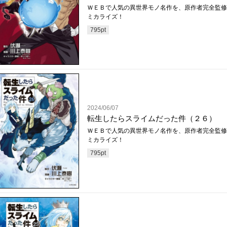
ＷＥＢで人気の異世界モノ名作を、原作者完全監修
ミカライズ！
795
pt
2024/06/07
転生したらスライムだった件（２６）
ＷＥＢで人気の異世界モノ名作を、原作者完全監修
ミカライズ！
795
pt