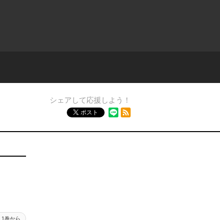
シェアして応援しよう！
RSSフィード
ポスト
1巻から