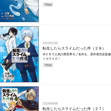
795
pt
2025/01/30
転生したらスライムだった件（２８）
ＷＥＢで人気の異世界モノ名作を、原作者完全監修
ミカライズ！
795
pt
2024/09/09
転生したらスライムだった件（２７）