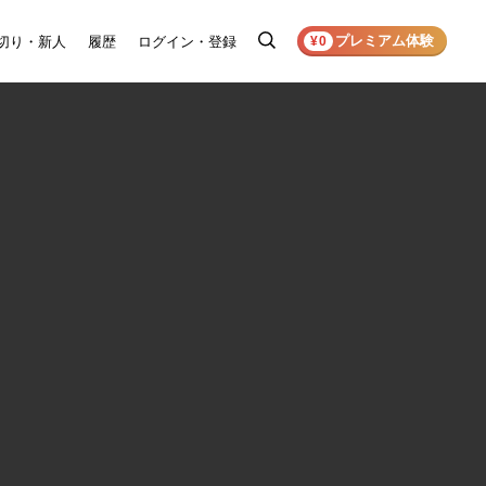
プレミアム体験
切り・新人
履歴
ログイン・登録
検
¥0
索