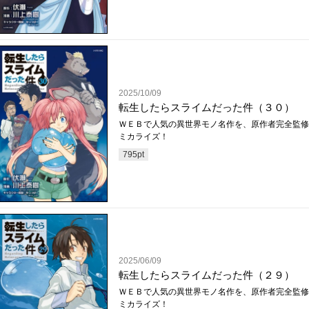
2025/10/09
転生したらスライムだった件（３０）
ＷＥＢで人気の異世界モノ名作を、原作者完全監修
ミカライズ！
795
pt
2025/06/09
転生したらスライムだった件（２９）
ＷＥＢで人気の異世界モノ名作を、原作者完全監修
ミカライズ！