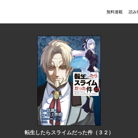
無料連載
読み
転生したらスライムだった件（３２）