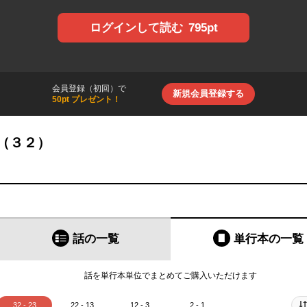
795pt
ログインして読む
会員登録（初回）で
新規会員登録する
50pt プレゼント！
（３２）
話の一覧
単行本
の一覧
話を単行本単位でまとめてご購入いただけます
32 - 23
22 - 13
12 - 3
2 - 1