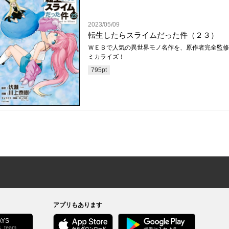
2023/05/09
転生したらスライムだった件（２３）
ＷＥＢで人気の異世界モノ名作を、原作者完全監修
ミカライズ！
795
pt
アプリもあります
YS
s_team