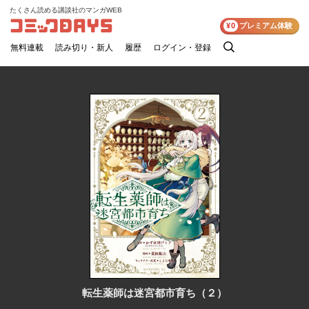
たくさん読める講談社のマンガWEB
コミックDAYS
¥0
プレミアム体験
無料連載
読み切り・新人
履歴
ログイン・登録
検
索
転生薬師は迷宮都市育ち（２）