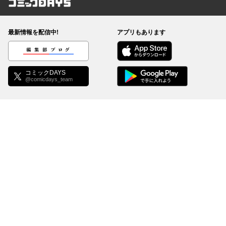
コミックDAYS
最新情報を配信中!
アプリもあります
編集部ブログ
コミックDAYS
@comicdays_team
お知らせ
利用規約
ヘルプ／使い方
プライバシーポリシー
外部送信について
特定商取引法の表示
コミックDAYSは正規版配信サイトマークを取得したサービスです。
©
KODANSHA Ltd.
All rights reserved. このサイトのデータの著作権は講談社が保有しま
す。無断複製転載放送等は禁止します。