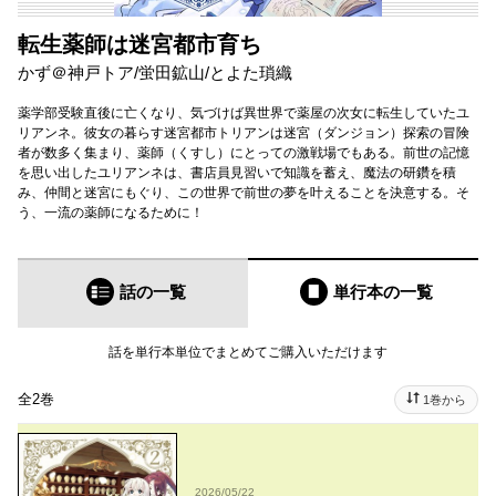
転生薬師は迷宮都市育ち
かず＠神戸トア
/
蛍田鉱山
/
とよた瑣織
薬学部受験直後に亡くなり、気づけば異世界で薬屋の次女に転生していたユ
リアンネ。彼女の暮らす迷宮都市トリアンは迷宮（ダンジョン）探索の冒険
者が数多く集まり、薬師（くすし）にとっての激戦場でもある。前世の記憶
を思い出したユリアンネは、書店員見習いで知識を蓄え、魔法の研鑽を積
み、仲間と迷宮にもぐり、この世界で前世の夢を叶えることを決意する。そ
う、一流の薬師になるために！
話の一覧
単行本
の一覧
話を単行本単位でまとめてご購入いただけます
全2巻
1巻から
2026/05/22