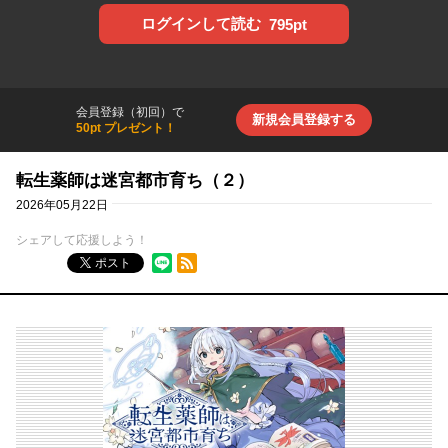
ログインして読む
795pt
会員登録（初回）で
新規会員登録する
50pt プレゼント！
転生薬師は迷宮都市育ち（２）
2026年05月22日
シェアして応援しよう！
RSSフィード
ポスト