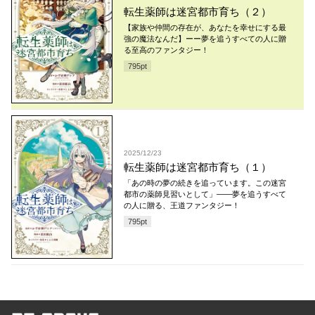
転生薬師は迷宮都市育ち（２）
【家族や仲間の存在が、あなたを幸せにする最
強の魔法なんだ】ーー夢を追うすべての人に贈
る至高のファンタジー！
795
pt
2025/12/23
転生薬師は迷宮都市育ち（１）
「あの時の夢の続きを追っています。この迷宮
都市の薬師見習いとして」――夢を追うすべて
の人に贈る、王道ファンタジー！
795
pt