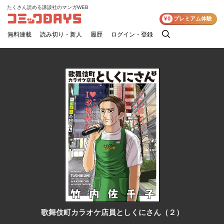
たくさん読める講談社のマンガWEB
コミックDAYS
¥0
プレミアム体験
無料連載
読み切り・新人
履歴
ログイン・登録
検
索
歌舞伎町カラオケ店員としくにさん（２）