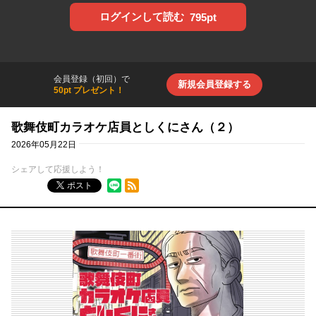
ログインして読む
795pt
会員登録（初回）で
新規会員登録する
50pt プレゼント！
歌舞伎町カラオケ店員としくにさん（２）
2026年05月22日
シェアして応援しよう！
RSSフィード
ポスト