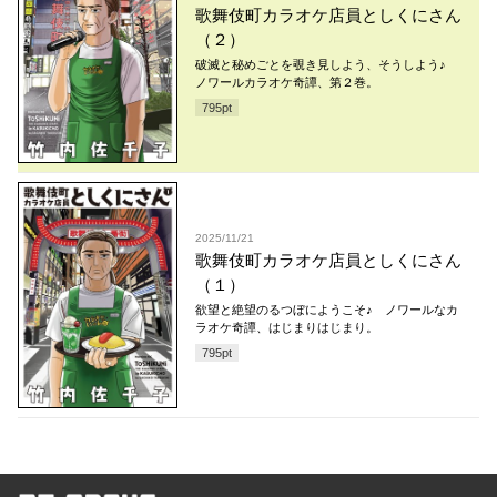
歌舞伎町カラオケ店員としくにさん
（２）
破滅と秘めごとを覗き見しよう、そうしよう♪
ノワールカラオケ奇譚、第２巻。
795
pt
2025/11/21
歌舞伎町カラオケ店員としくにさん
（１）
欲望と絶望のるつぼにようこそ♪ ノワールなカ
ラオケ奇譚、はじまりはじまり。
795
pt