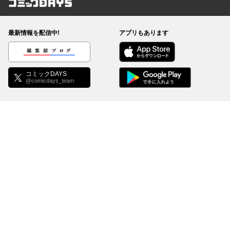
コミックDAYS
最新情報を配信中!
アプリもあります
編集部ブログ
コミックDAYS
@comicdays_team
お知らせ
利用規約
ヘルプ／使い方
プライバシーポリシー
外部送信について
特定商取引法の表示
コミックDAYSは正規版配信サイトマークを取得したサービスです。
©
KODANSHA Ltd.
All rights reserved. このサイトのデータの著作権は講談社が保有しま
す。無断複製転載放送等は禁止します。