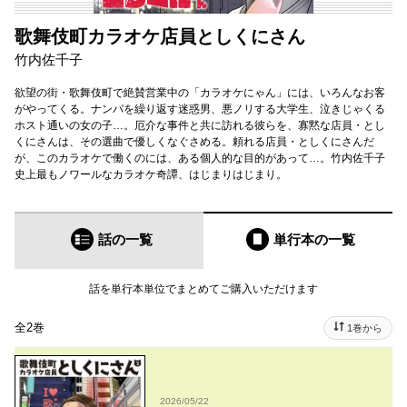
歌舞伎町カラオケ店員としくにさん
竹内佐千子
欲望の街・歌舞伎町で絶賛営業中の「カラオケにゃん」には、いろんなお客
がやってくる。ナンパを繰り返す迷惑男、悪ノリする大学生、泣きじゃくる
ホスト通いの女の子…。厄介な事件と共に訪れる彼らを、寡黙な店員・とし
くにさんは、その選曲で優しくなぐさめる。頼れる店員・としくにさんだ
が、このカラオケで働くのには、ある個人的な目的があって…。竹内佐千子
史上最もノワールなカラオケ奇譚、はじまりはじまり。
話の一覧
単行本
の一覧
話を単行本単位でまとめてご購入いただけます
全2巻
1巻から
2026/05/22