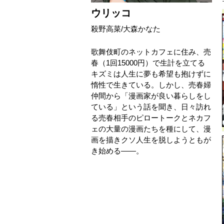
ウリッコ
殺野高菜
/
大森かなた
歌舞伎町のネットカフェに住み、売
春（1回15000円）で生計を立てる
キズミは人生に夢も希望も抱けずに
惰性で生きている。しかし、売春婦
仲間から「漫画家が良い暮らしをし
ている」という話を聞き、日々訪れ
る売春相手のピロートークとネカフ
ェの大量の漫画たちを種にして、漫
画を描きクソ人生を脱しようともが
き始める——。