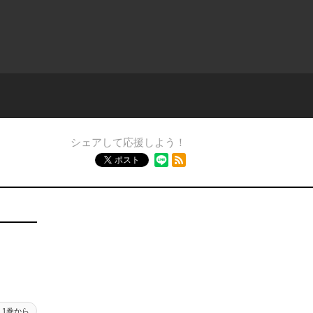
シェアして応援しよう！
RSSフィード
ポスト
1巻から