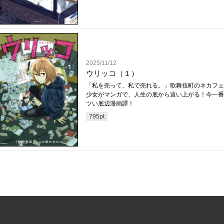
2025/11/12
ウリッコ（１）
「私を売って、私で売れる。」歌舞伎町のネカフェ
少女がマンガで、人生の底から這い上がる！今一番
ツい底辺漫画譚！
795
pt