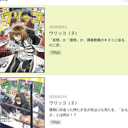
2026/05/13
ウリッコ（３）
「友情」か「激情」か。満身創痍のキズミに迫る、
の二択。
795
pt
2026/01/14
ウリッコ（２）
漫画に出会った持たざる少女はぶち当たる。「おも
さ」とは何か！？
795
pt