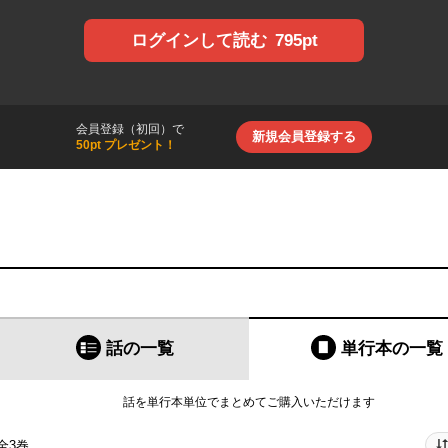
795pt
ログインして読む
会員登録（初回）で
新規会員登録する
50pt プレゼント！
話の一覧
単行本
の一覧
話を単行本単位でまとめてご購入いただけます
全3巻