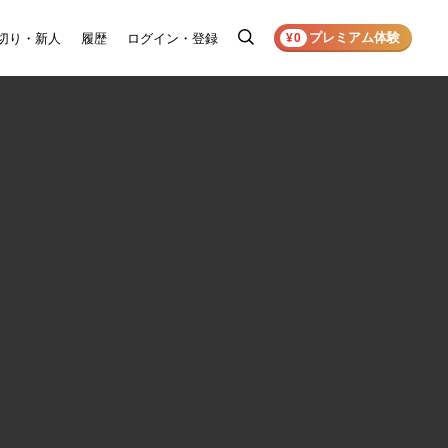
プレミアム体験
切り・新人
履歴
ログイン・登録
検
¥0
索