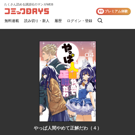
たくさん読める講談社のマンガWEB
コミックDAYS
¥0
プレミアム体験
無料連載
読み切り・新人
履歴
ログイン・登録
検
索
やっぱ人間やめて正解だわ（４）