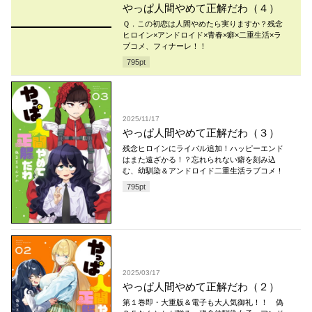
やっぱ人間やめて正解だわ（４）
Ｑ．この初恋は人間やめたら実りますか？残念
ヒロイン×アンドロイド×青春×癖×二重生活×ラ
ブコメ、フィナーレ！！
795
pt
2025/11/17
やっぱ人間やめて正解だわ（３）
残念ヒロインにライバル追加！ハッピーエンド
はまた遠ざかる！？忘れられない癖を刻み込
む、幼馴染＆アンドロイド二重生活ラブコメ！
795
pt
2025/03/17
やっぱ人間やめて正解だわ（２）
第１巻即・大重版＆電子も大人気御礼！！ 偽