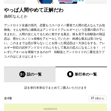
やっぱ人間やめて正解だわ
偽BEなんとか
アンドロイド全盛の現代、恋愛もコスパタイパ重視で人間の恋人なんてお役
御免。そんな時代に綴風太はアンドロイドアレルギーという悲運の星の下に
生まれた。人間の女にもてるために努力する風太。彼を見守る幼馴染の我辺
恋は、密かにカノジョ候補をアピールしていたが、鈍感な風太は気づかな
い。このままでは恋が実らないことを悟った我辺恋は一大決心をする。アレ
ルギー対応の試作アンドロイドのふりをして風太の恋人になることを！ バ
レずにアオハルを堪能できるのか!? 幼馴染とアンドロイドの二重生活ラブ
コメのはじまりはじまり～！
話の一覧
単行本
の一覧
話を単行本単位でまとめてご購入いただけます
全4巻
1巻から
2026/05/15