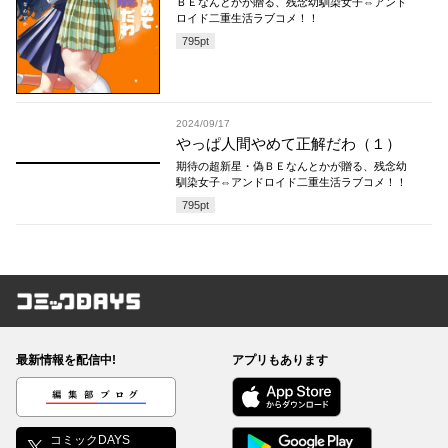
ＢＥなんとかが贈る、残念幼馴染女子⇔アンド
ロイド二重生活ラブコメ！！
795
pt
2024/09/17
やっぱ人間やめて正解だわ（１）
期待の超新星・偽ＢＥなんとかが贈る、残念幼
馴染女子⇔アンドロイド二重生活ラブコメ！！
795
pt
コミックDAYS
最新情報を配信中!
アプリもあります
編集部ブログ
コミックDAYS