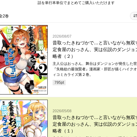
話を単行本単位でまとめてご購入いただけます
全2巻
2026/08/07
昔取ったきねづかで…と言いながら無双
定食屋のおっさん、実は伝説のダンジョ
略者（２）
主人公はおっさん、舞台はダンジョンが発生した世
『失格紋の最強賢者』漫画家・肝匠が描くハイクオ
ィコミカライズ第２巻。
795
pt
2026/05/08
昔取ったきねづかで…と言いながら無双
定食屋のおっさん、実は伝説のダンジョ
略者（１）