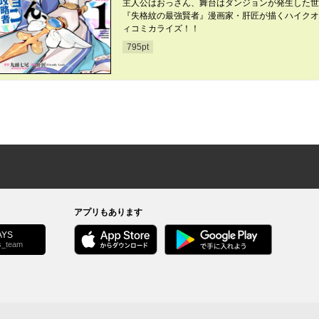
主人公はおっさん、舞台はダンジョンが発生した世
『失格紋の最強賢者』漫画家・肝匠が描くハイクオ
ィコミカライズ！！
795
pt
アプリもあります
YS
s_team