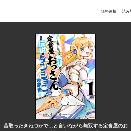
無料連載
読み
昔取ったきねづかで…と言いながら無双する定食屋のお