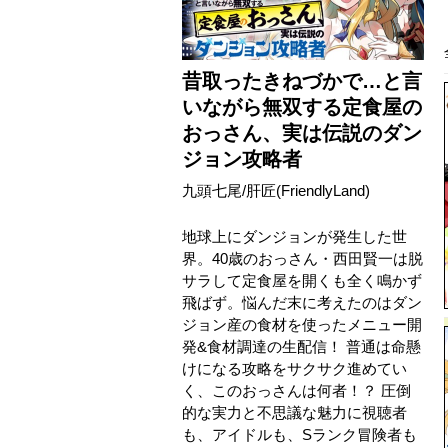
昔取ったきねづかで…と言
いながら無双する定食屋の
おっさん、実は伝説のダン
ジョン攻略者
九頭七尾
/
肝匠(FriendlyLand)
地球上にダンジョンが発生した世
界。40歳のおっさん・西田賢一は脱
サラして定食屋を開くも全く鳴かず
飛ばず。悩んだ末に考えたのはダン
ジョン産の食材を使ったメニュー開
発&食材調達の生配信！ 普通は命懸
けになる攻略をサクサク進めてい
く、このおっさんは何者！？ 圧倒
的な実力と不思議な魅力に視聴者
も、アイドルも、Sランク冒険者も