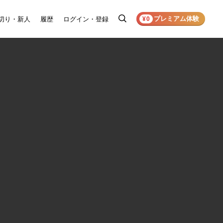
プレミアム体験
切り・新人
履歴
ログイン・登録
検
¥0
索