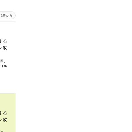
1巻から
する
ン攻
界。
リテ
する
ン攻