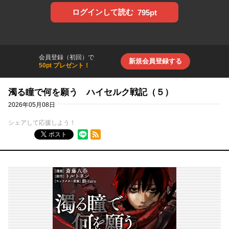
ログインして読む
795pt
会員登録（初回）で
新規会員登録する
50pt プレゼント！
濁る瞳で何を願う ハイセルク戦記（５）
2026年05月08日
シェアして応援しよう！
RSSフィード
ポスト