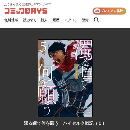
たくさん読める講談社のマンガWEB
コミックDAYS
¥0
プレミアム体験
無料連載
読み切り・新人
履歴
ログイン・登録
検
索
濁る瞳で何を願う ハイセルク戦記（５）