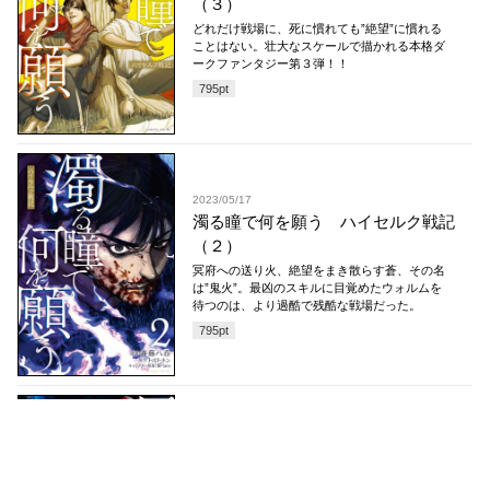
（３）
どれだけ戦場に、死に慣れても”絶望”に慣れる
ことはない。壮大なスケールで描かれる本格ダ
ークファンタジー第３弾！！
795
pt
2023/05/17
濁る瞳で何を願う ハイセルク戦記
（２）
冥府への送り火、絶望をまき散らす蒼、その名
は”鬼火”。最凶のスキルに目覚めたウォルムを
待つのは、より過酷で残酷な戦場だった。
795
pt
2022/10/17
濁る瞳で何を願う ハイセルク戦記
（１）