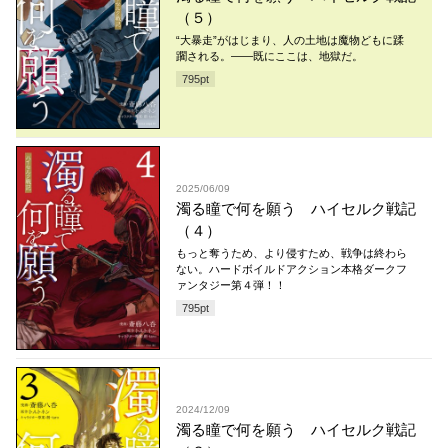
（５）
“大暴走”がはじまり、人の土地は魔物どもに蹂
躙される。――既にここは、地獄だ。
795
pt
2025/06/09
濁る瞳で何を願う ハイセルク戦記
（４）
もっと奪うため、より侵すため、戦争は終わら
ない。ハードボイルドアクション本格ダークフ
ァンタジー第４弾！！
795
pt
2024/12/09
濁る瞳で何を願う ハイセルク戦記