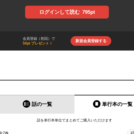
795pt
ログインして読む
会員登録（初回）で
新規会員登録する
50pt プレゼント！
話の一覧
単行本
の一覧
話を単行本単位でまとめてご購入いただけます
全7巻