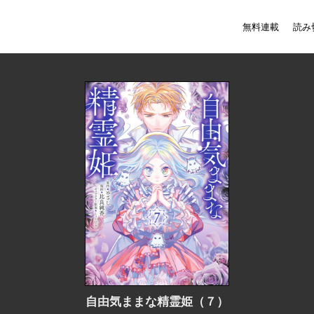
無料連載
読み
自由気ままな精霊姫（７）