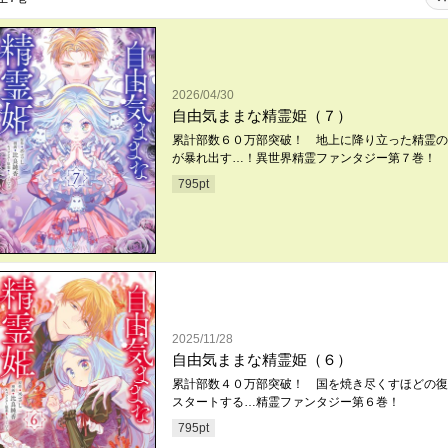
2026/04/30
自由気ままな精霊姫（７）
累計部数６０万部突破！ 地上に降り立った精霊の
が暴れ出す…！異世界精霊ファンタジー第７巻！
795
pt
2025/11/28
自由気ままな精霊姫（６）
累計部数４０万部突破！ 国を焼き尽くすほどの復
スタートする…精霊ファンタジー第６巻！
795
pt