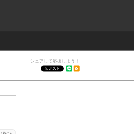
シェアして応援しよう！
RSSフィード
ポスト
1巻から