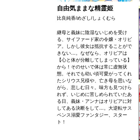
自由気ままな精霊姫
比良純香
/
めざし
/
しょくむら
継母と義妹に陰湿ないじめを受け
る、サイファード家の令嬢・オリビ
ア。しかし彼女は抵抗することがで
きない…。なぜなら、オリビアは
【心と体が分離してしまっている】
から！そのせいで体は常に虚無状
態。それでも幼い頃可愛がってくれ
たシリウス兄様や、亡き母を思いな
がら、悲しむ日々。味方も見つけら
れず、いじめに苦しめられていたあ
る日、義妹・アンナはオリビアに対
してある決断をして…。大逆転サス
ペンス溺愛ファンタジー、スター
ト！