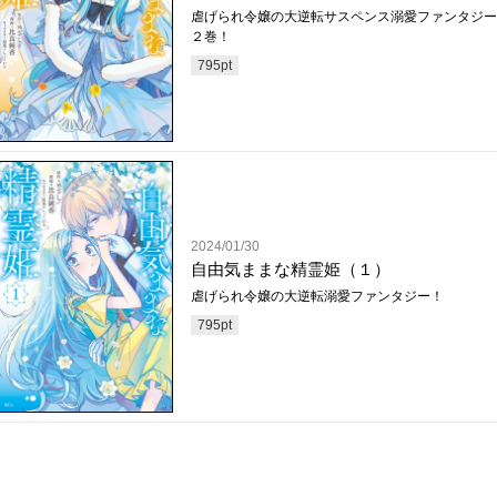
虐げられ令嬢の大逆転サスペンス溺愛ファンタジー
２巻！
795
pt
2024/01/30
自由気ままな精霊姫（１）
虐げられ令嬢の大逆転溺愛ファンタジー！
795
pt