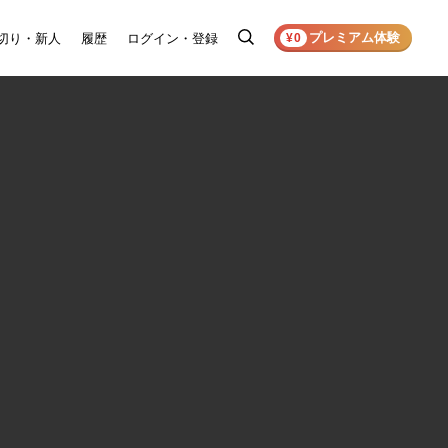
プレミアム体験
切り・新人
履歴
ログイン・登録
検
¥0
索