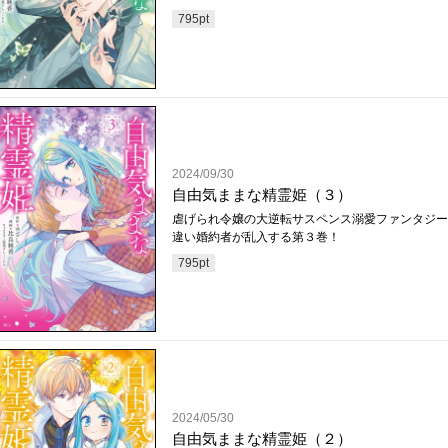
795
pt
2024/09/30
自由気ままな精霊姫（３）
虐げられ令嬢の大逆転サスペンス溺愛ファンタジー
違い婚約者が乱入する第３巻！
795
pt
2024/05/30
自由気ままな精霊姫（２）