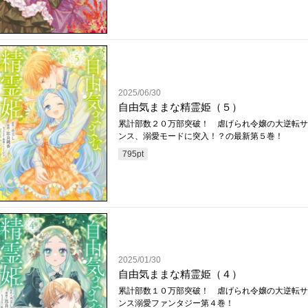
2025/06/30
自由気ままな精霊姫（５）
累計部数２０万部突破！ 虐げられ令嬢の大逆転サ
ンス、溺愛モードに突入！？の最新第５巻！
795
pt
2025/01/30
自由気ままな精霊姫（４）
累計部数１０万部突破！ 虐げられ令嬢の大逆転サ
ンス溺愛ファンタジー第４巻！