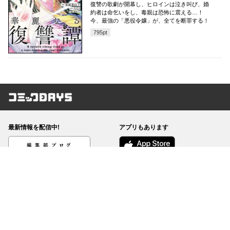
復讐の歌劇が開幕し、ヒロインは泣き叫び、婚
約者は命乞いをし、毒親は恐怖に震える…！
今、最強の「悪役令嬢」が、全てを断罪する！
795
pt
コミックDAYS
最新情報を配信中!
アプリもあります
編集部ブログ
コミックDAYS
@comicdays_team
お知らせ
利用規約
ヘルプ／使い方
プライバシーポリシー
外部送信について