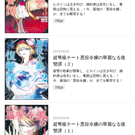
ヒロインは泣き叫び、婚約者は命乞いをし、毒
親は恐怖に震える…！今、最強の「悪役令嬢」
が、全てを断罪する！
795
pt
2023/06/30
超弩級チート悪役令嬢の華麗なる復
讐譚（２）
復讐の歌劇が開幕し、ヒロインは泣き叫び、婚
約者は命乞いをし、毒親は恐怖に震える…！
今、最強の「悪役令嬢」が、全てを断罪する！
795
pt
2023/03/30
超弩級チート悪役令嬢の華麗なる復
讐譚（１）