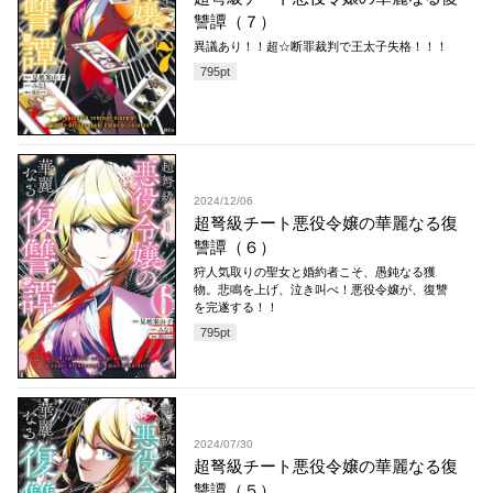
讐譚（７）
異議あり！！超☆断罪裁判で王太子失格！！！
795
pt
2024/12/06
超弩級チート悪役令嬢の華麗なる復
讐譚（６）
狩人気取りの聖女と婚約者こそ、愚鈍なる獲
物。悲鳴を上げ、泣き叫べ！悪役令嬢が、復讐
を完遂する！！
795
pt
2024/07/30
超弩級チート悪役令嬢の華麗なる復
讐譚（５）