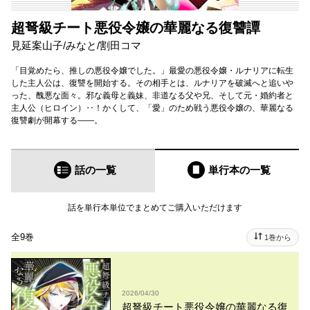
超弩級チート悪役令嬢の華麗なる復讐譚
見延案山子
/
みなと
/
割田コマ
「目覚めたら、推しの悪役令嬢でした。」最愛の悪役令嬢・ルナリアに転生
した主人公は、復讐を開始する。その相手とは、ルナリアを破滅へと追いや
った、醜悪な面々。邪な義母と義妹、非道なる父や兄、そして元・婚約者と
主人公（ヒロイン）‥！かくして、「愛」のため戦う悪役令嬢の、華麗なる
復讐劇が開幕する――。
話の一覧
単行本
の一覧
話を単行本単位でまとめてご購入いただけます
全9巻
1巻から
2026/04/30
超弩級チート悪役令嬢の華麗なる復