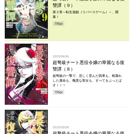
讐譚（９）
第２章～転生遊戯（リバースゲーム）～、開
幕！
795
pt
2025/09/30
超弩級チート悪役令嬢の華麗なる復
讐譚（８）
超弩級の一撃で、悲しく歪んだ因果も、根腐れ
した運命も、醜悪な聖女も、すべてをぶっとば
す！！！
795
pt
2025/03/28
超弩級チート悪役令嬢の華麗なる復