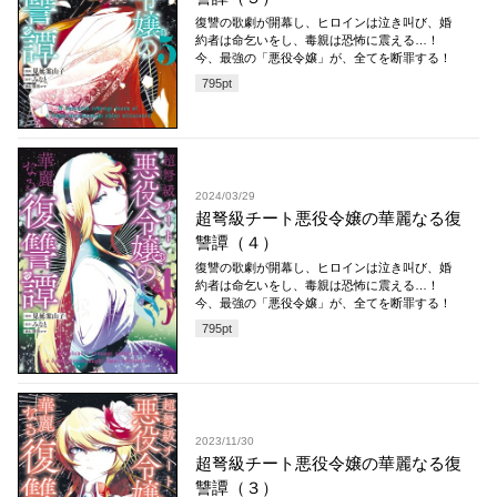
復讐の歌劇が開幕し、ヒロインは泣き叫び、婚
約者は命乞いをし、毒親は恐怖に震える…！
今、最強の「悪役令嬢」が、全てを断罪する！
795
pt
2024/03/29
超弩級チート悪役令嬢の華麗なる復
讐譚（４）
復讐の歌劇が開幕し、ヒロインは泣き叫び、婚
約者は命乞いをし、毒親は恐怖に震える…！
今、最強の「悪役令嬢」が、全てを断罪する！
795
pt
2023/11/30
超弩級チート悪役令嬢の華麗なる復
讐譚（３）