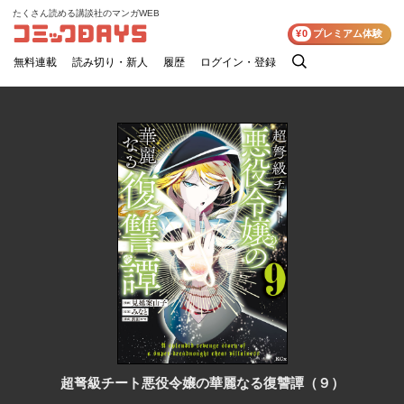
たくさん読める講談社のマンガWEB
コミックDAYS
¥0
プレミアム体験
無料連載
読み切り・新人
履歴
ログイン・登録
検
索
超弩級チート悪役令嬢の華麗なる復讐譚（９）