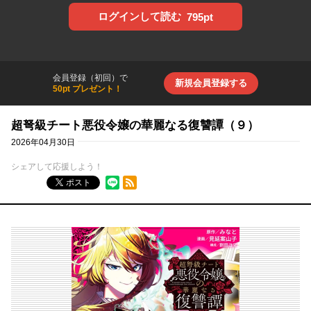
ログインして読む
795pt
会員登録（初回）で
新規会員登録する
50pt プレゼント！
超弩級チート悪役令嬢の華麗なる復讐譚（９）
2026年04月30日
シェアして応援しよう！
RSSフィード
ポスト