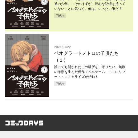
通の少年。…そのはずが、肝心な記憶を持って
いないことに気づく。俺は、いったい誰だ？
795
pt
2026/01/22
ベオグラードメトロの子供たち
（１）
誰にでも開かれたこの場所を、守りたい。無数
の考察を生んだ傑作ノベルゲーム、ここにリブ
ート・コミカライズが始動！
795
pt
コミックDAYS