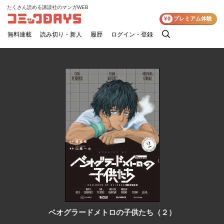
たくさん読める講談社のマンガWEB
コミックDAYS
¥0
プレミアム体験
無料連載
読み切り・新人
履歴
ログイン・登録
検
索
ベオグラードメトロの子供たち（２）