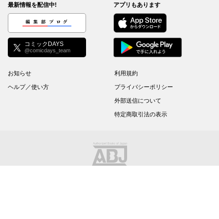
最新情報を配信中!
アプリもあります
編集部ブログ
コミックDAYS
@comicdays_team
お知らせ
利用規約
ヘルプ／使い方
プライバシーポリシー
外部送信について
特定商取引法の表示
コミックDAYSは正規版配信サイトマークを取得したサービスです。
©
KODANSHA Ltd.
All rights reserved. このサイトのデータの著作権は講談社が保有しま
す。無断複製転載放送等は禁止します。