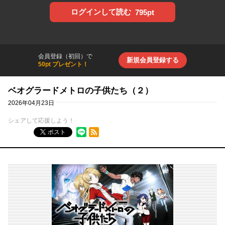
ログインして読む
795pt
会員登録（初回）で
新規会員登録する
50pt プレゼント！
ベオグラードメトロの子供たち（２）
2026年04月23日
シェアして応援しよう！
RSSフィード
ポスト