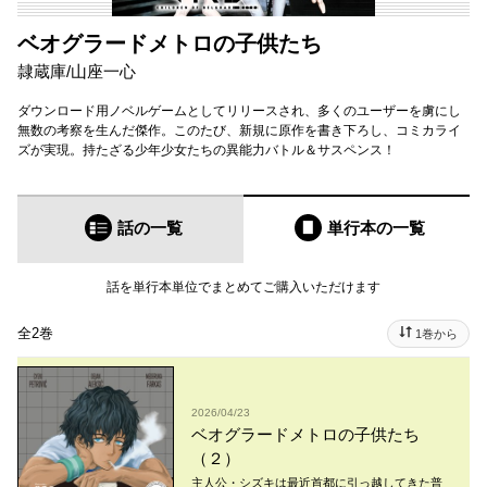
ベオグラードメトロの子供たち
隷蔵庫
/
山座一心
ダウンロード用ノベルゲームとしてリリースされ、多くのユーザーを虜にし
無数の考察を生んだ傑作。このたび、新規に原作を書き下ろし、コミカライ
ズが実現。持たざる少年少女たちの異能力バトル＆サスペンス！
話の一覧
単行本
の一覧
話を単行本単位でまとめてご購入いただけます
全2巻
1巻から
2026/04/23
ベオグラードメトロの子供たち
（２）
主人公・シズキは最近首都に引っ越してきた普