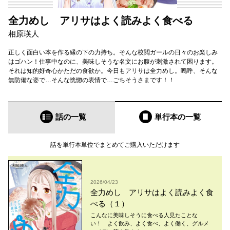
全力めし アリサはよく読みよく食べる
相原瑛人
正しく面白い本を作る縁の下の力持ち。そんな校閲ガールの日々のお楽しみ
はゴハン！仕事中なのに、美味しそうな名文にお腹が刺激されて困ります。
それは知的好奇心かただの食欲か。今日もアリサは全力めし。嗚呼、そんな
無防備な姿で…そんな恍惚の表情で…ごちそうさまです！！
話の一覧
単行本
の一覧
話を単行本単位でまとめてご購入いただけます
2026/04/23
全力めし アリサはよく読みよく食
べる（１）
こんなに美味しそうに食べる人見たことな
い！ よく飲み、よく食べ、よく働く、グルメ