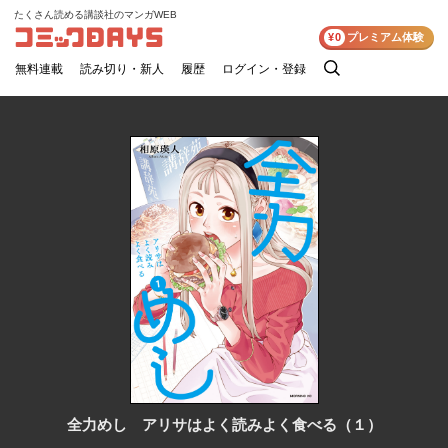
たくさん読める講談社のマンガWEB
コミックDAYS
¥0
プレミアム体験
無料連載
読み切り・新人
履歴
ログイン・登録
検
索
全力めし アリサはよく読みよく食べる（１）