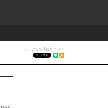
シェアして応援しよう！
RSSフィード
ポスト
1巻から