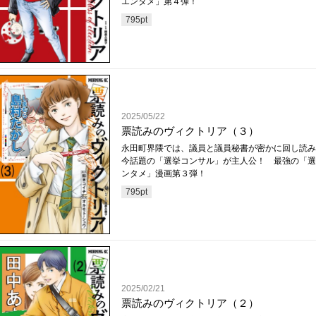
エンタメ」第４弾！
795
pt
2025/05/22
票読みのヴィクトリア（３）
永田町界隈では、議員と議員秘書が密かに回し読
今話題の「選挙コンサル」が主人公！ 最強の「選
ンタメ」漫画第３弾！
795
pt
2025/02/21
票読みのヴィクトリア（２）