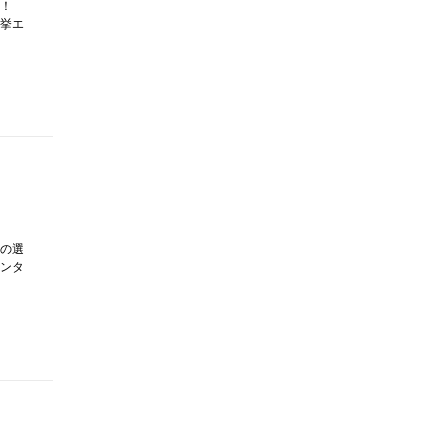
み！
挙エ
の選
ンタ