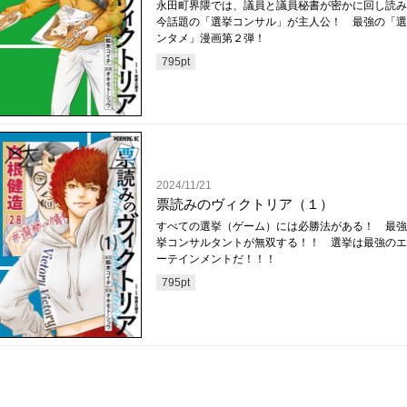
永田町界隈では、議員と議員秘書が密かに回し読
今話題の「選挙コンサル」が主人公！ 最強の「選
ンタメ」漫画第２弾！
795
pt
2024/11/21
票読みのヴィクトリア（１）
すべての選挙（ゲーム）には必勝法がある！ 最強
挙コンサルタントが無双する！！ 選挙は最強のエ
ーテインメントだ！！！
795
pt