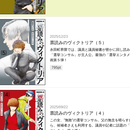
2025/12/23
票読みのヴィクトリア（５）
永田町界隈では、議員と議員秘書が密かに回し読
「選挙コンサル」が主人公。最強の「選挙エンタメ
画第５弾！
795
pt
2025/09/22
票読みのヴィクトリア（４）
この女、”無敗”の選挙コンサル。父の無念を晴らす
ら、候補者さえも利用する。議員や記者に話題の「