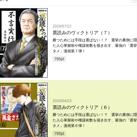
2026/07/22
票読みのヴィクトリア（７）
勝つためには手段は選ばない！？ 選挙の裏側に隠
た人心掌握術や権謀術数を描き出す、最強の「選挙
タメ」漫画第７弾！
795
pt
2026/04/23
票読みのヴィクトリア（６）
勝つためには手段は選ばない！？ 選挙の裏側に隠
た人心掌握術や権謀術数を描き出す、最強の「選挙
タメ」漫画第６弾！
795
pt