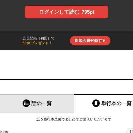
795pt
ログインして読む
会員登録（初回）で
新規会員登録する
50pt プレゼント！
話の一覧
単行本
の一覧
話を単行本単位でまとめてご購入いただけます
全7巻