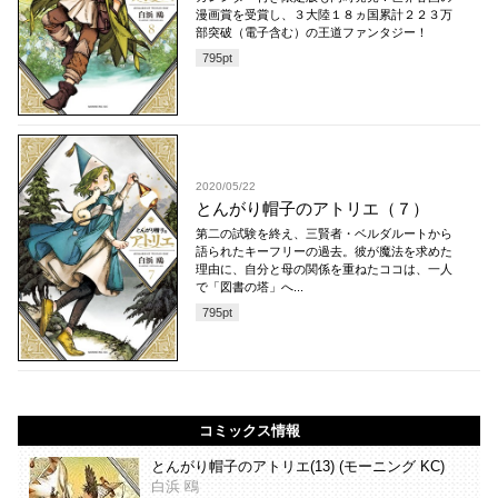
漫画賞を受賞し、３大陸１８ヵ国累計２２３万
部突破（電子含む）の王道ファンタジー！
795
pt
2020/05/22
とんがり帽子のアトリエ（７）
第二の試験を終え、三賢者・ベルダルートから
語られたキーフリーの過去。彼が魔法を求めた
理由に、自分と母の関係を重ねたココは、一人
で「図書の塔」へ...
795
pt
コミックス情報
とんがり帽子のアトリエ(13) (モーニング KC)
白浜 鴎