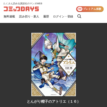
たくさん読める講談社のマンガWEB
コミックDAYS
¥0
プレミアム体験
無料連載
読み切り・新人
履歴
ログイン・登録
検
索
とんがり帽子のアトリエ（１６）