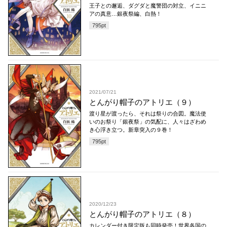
王子との邂逅、ダグダと魔警団の対立、イニニ
アの真意…銀夜祭編、白熱！
795
pt
2021/07/21
とんがり帽子のアトリエ（９）
渡り星が渡ったら、それは祭りの合図。魔法使
いのお祭り「銀夜祭」の気配に、人々はざわめ
き心浮き立つ。新章突入の９巻！
795
pt
2020/12/23
とんがり帽子のアトリエ（８）
カレンダー付き限定版も同時発売！世界各国の