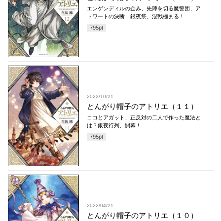
エンゲンディルの企み、先陣を切る魔警団、ア
トワートの決断…銀夜祭、混戦極まる！
795
pt
2022/10/21
とんがり帽子のアトリエ（１１）
ココとアガット、正反対の二人で作った魔法と
は？銀夜行列、開幕！
795
pt
2022/04/21
とんがり帽子のアトリエ（１０）