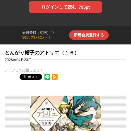
ログインして読む
795pt
会員登録（初回）で
新規会員登録する
50pt プレゼント！
とんがり帽子のアトリエ（１６）
2026年04月23日
シェアして応援しよう！
RSSフィード
ポスト