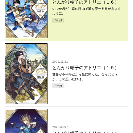
とんがり帽子のアトリエ（１６）
いつか君が、別の理由で涙を流せる日がきます
ように。
795
pt
2025/11/21
とんがり帽子のアトリエ（１５）
世界が不平等だから星に願った。ならばどう
か、この想いだけは。
795
pt
2025/04/23