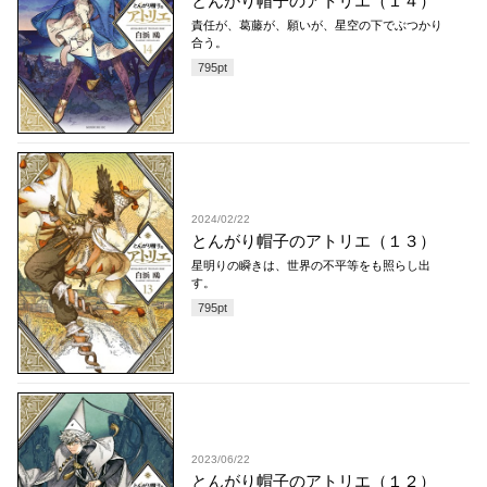
とんがり帽子のアトリエ（１４）
責任が、葛藤が、願いが、星空の下でぶつかり
合う。
795
pt
2024/02/22
とんがり帽子のアトリエ（１３）
星明りの瞬きは、世界の不平等をも照らし出
す。
795
pt
2023/06/22
とんがり帽子のアトリエ（１２）