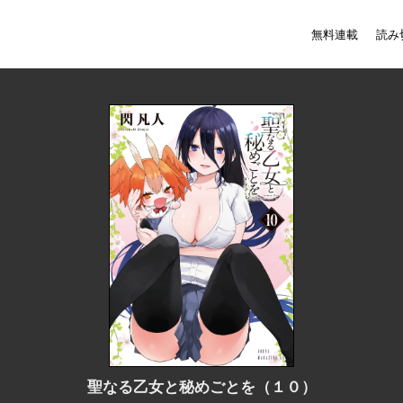
無料連載
読み
聖なる乙女と秘めごとを（１０）