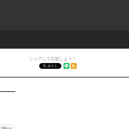
シェアして応援しよう！
RSSフィード
ポスト
1巻から