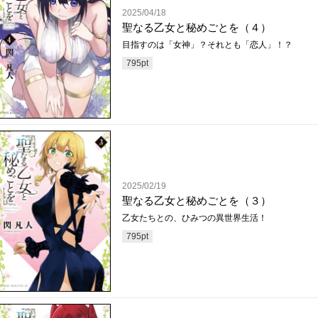
2025/04/18
聖なる乙女と秘めごとを（４）
目指すのは「女神」？それとも「恋人」！？
795
pt
2025/02/19
聖なる乙女と秘めごとを（３）
乙女たちとの、ひみつの異世界生活！
795
pt