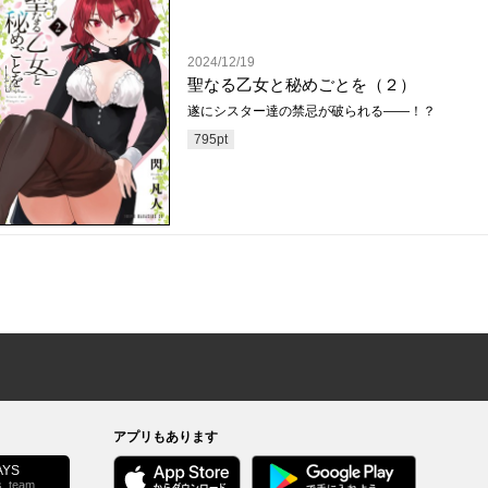
2024/12/19
聖なる乙女と秘めごとを（２）
遂にシスター達の禁忌が破られる——！？
795
pt
アプリもあります
YS
s_team