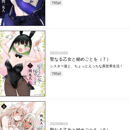
795
pt
2025/10/20
聖なる乙女と秘めごとを（７）
シスター達と、ちょっとえっちな異世界生活！
795
pt
2025/08/20
聖なる乙女と秘めごとを（６）