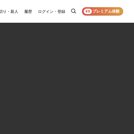
プレミアム体験
切り・新人
履歴
ログイン・登録
検
¥0
索