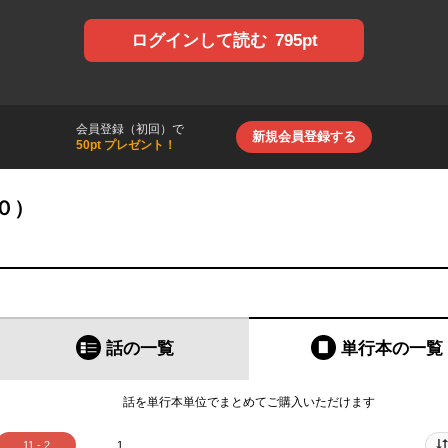
795pt
ログインして読む
会員登録（初回）で
新規会員登録する
50pt プレゼント！
０）
話の一覧
単行本
の一覧
話を単行本単位でまとめてご購入いただけます
11 - 2
1