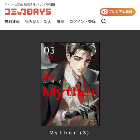
たくさん読める講談社のマンガWEB
コミックDAYS
¥0
プレミアム体験
無料連載
読み切り・新人
履歴
ログイン・登録
検
索
Ｍｙｔｈｅｒ（３）