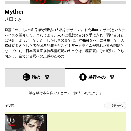
Myther
八田てき
延嘉２年、1人の科学者が理想の人格をデザインするMyther(ミザー)というデ
バイスを開発した。それにより、人々は理想の自分を手に入れ、弱い自分と
は訣別しようとしていた。しかしその裏では、Mytherを不正に使用して、人
格破綻をきたした者が凶悪犯罪を起こすミザークライムが隠れた社会問題と
なっていた。日本当局直属特務情報局のキョウは、秘密裏にその犯罪に立ち
向かう。全ては当局への忠誠のために……
話の一覧
単行本
の一覧
話を単行本単位でまとめてご購入いただけます
全3巻
1巻から