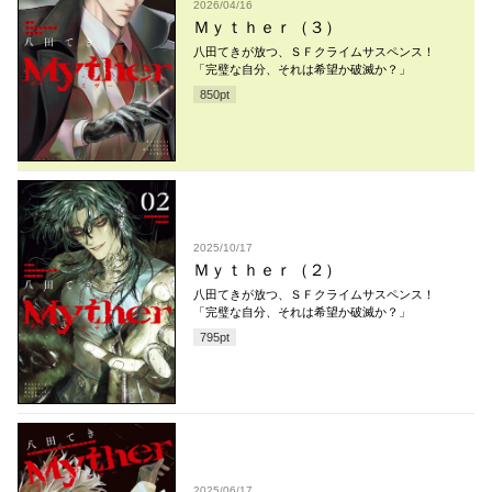
2026/04/16
Ｍｙｔｈｅｒ（３）
八田てきが放つ、ＳＦクライムサスペンス！
「完璧な自分、それは希望か破滅か？」
850
pt
2025/10/17
Ｍｙｔｈｅｒ（２）
八田てきが放つ、ＳＦクライムサスペンス！
「完璧な自分、それは希望か破滅か？」
795
pt
2025/06/17