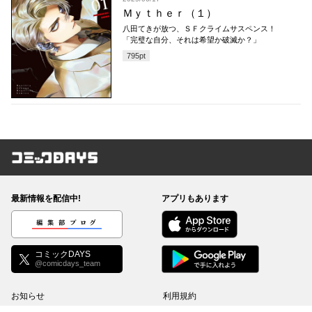
Ｍｙｔｈｅｒ（１）
八田てきが放つ、ＳＦクライムサスペンス！
「完璧な自分、それは希望か破滅か？」
795
pt
コミックDAYS
最新情報を配信中!
アプリもあります
編集部ブログ
コミックDAYS
@comicdays_team
お知らせ
利用規約