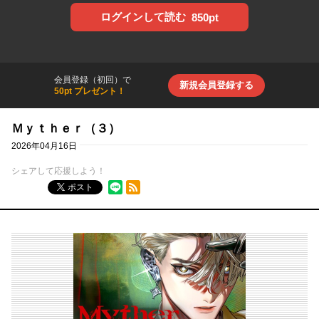
ログインして読む
850pt
会員登録（初回）で
新規会員登録する
50pt プレゼント！
Ｍｙｔｈｅｒ（３）
2026年04月16日
シェアして応援しよう！
RSSフィード
ポスト