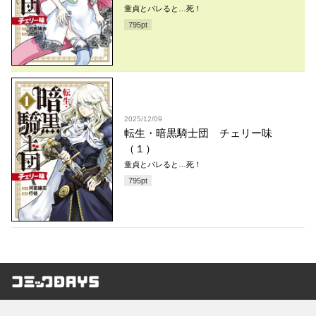
童貞とバレると…死！
795
pt
2025/12/09
転生・暗黒騎士団 チェリー味
（１）
童貞とバレると…死！
795
pt
コミックDAYS