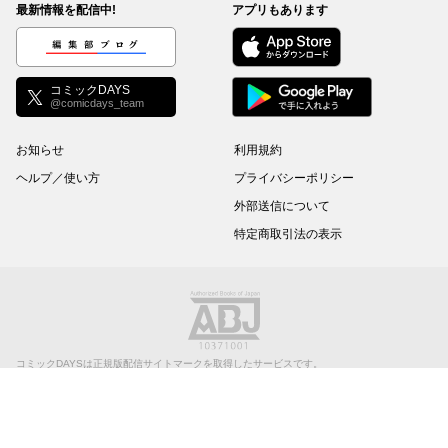
最新情報を配信中!
アプリもあります
編集部ブログ
コミックDAYS
@comicdays_team
お知らせ
利用規約
ヘルプ／使い方
プライバシーポリシー
外部送信について
特定商取引法の表示
コミックDAYSは正規版配信サイトマークを取得したサービスです。
©
KODANSHA Ltd.
All rights reserved. このサイトのデータの著作権は講談社が保有しま
す。無断複製転載放送等は禁止します。