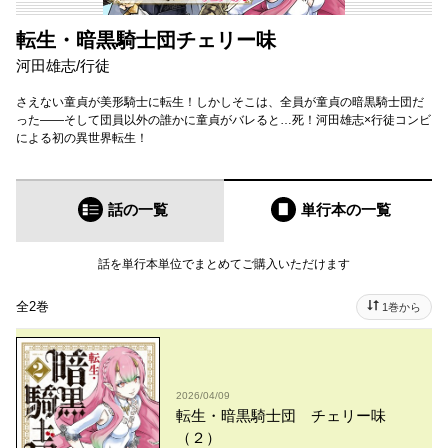
転生・暗黒騎士団チェリー味
河田雄志
/
行徒
さえない童貞が美形騎士に転生！しかしそこは、全員が童貞の暗黒騎士団だ
った――そして団員以外の誰かに童貞がバレると…死！河田雄志×行徒コンビ
による初の異世界転生！
話の一覧
単行本
の一覧
話を単行本単位でまとめてご購入いただけます
全2巻
1巻から
2026/04/09
転生・暗黒騎士団 チェリー味
（２）