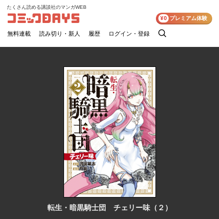
たくさん読める講談社のマンガWEB
コミックDAYS
¥0
プレミアム体験
無料連載
読み切り・新人
履歴
ログイン・登録
検
索
転生・暗黒騎士団 チェリー味（２）