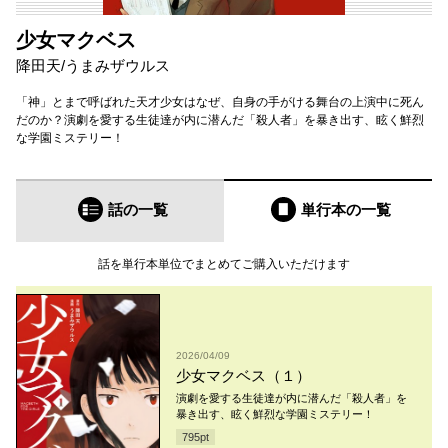
少女マクベス
降田天
/
うまみザウルス
「神」とまで呼ばれた天才少女はなぜ、自身の手がける舞台の上演中に死ん
だのか？演劇を愛する生徒達が内に潜んだ「殺人者」を暴き出す、眩く鮮烈
な学園ミステリー！
話の一覧
単行本
の一覧
話を単行本単位でまとめてご購入いただけます
2026/04/09
少女マクベス（１）
演劇を愛する生徒達が内に潜んだ「殺人者」を
暴き出す、眩く鮮烈な学園ミステリー！
795
pt