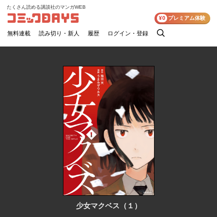
たくさん読める講談社のマンガWEB
コミックDAYS
¥0
プレミアム体験
無料連載
読み切り・新人
履歴
ログイン・登録
検
索
少女マクベス（１）