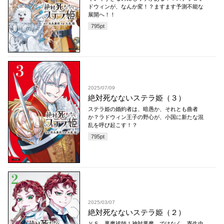
ドウィンが、なんか変！？ますます予測不能な
展開へ！！
795
pt
2025/07/09
絶対死なないステラ姫（３）
ステラ姫の婚約者は、暗愚か、それとも曲者
か？ラドウィン王子の野心が、小国に新たな混
乱を呼び起こす！？
795
pt
2025/03/07
絶対死なないステラ姫（２）
ＶＳ．悪魔祓師！神対悪魔…ではなく、寄生虫