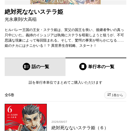
絶対死なないステラ姫
光永康則
/
大高稲
ヒルバレー王国の王女・ステラ姫は、実父の国王を喪い、後継者争いの真っ
只中にいた。義姉のイシュジアは執拗にステラを暗殺しようと狙うが、不可
思議な現象によって毎回阻まれる。そして、驚愕の事実が明らかになる……
姫のナカにはナニかいる！？ 異世界生存戦略、スタート！
話の一覧
単行本
の一覧
話を単行本単位でまとめてご購入いただけます
全6巻
1巻から
2026/08/07
絶対死なないステラ姫（６）