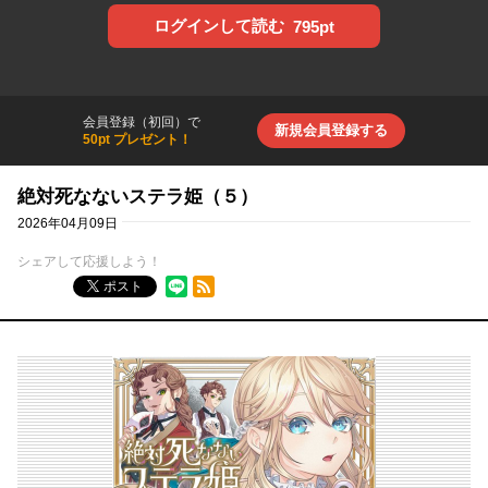
ログインして読む
795pt
会員登録（初回）で
新規会員登録する
50pt プレゼント！
絶対死なないステラ姫（５）
2026年04月09日
シェアして応援しよう！
RSSフィード
ポスト