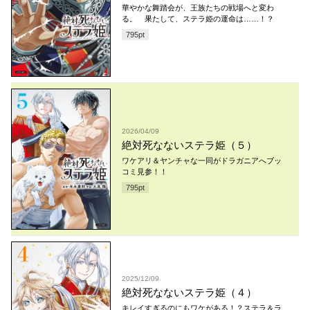
華やかな舞踏会が、王族たちの戦場へと変わ
る。 果たして、ステラ姫の運命は……！？
795
pt
2026/04/09
絶対死なないステラ姫（５）
ワケアリ＆ヤンチャな一同がドラガニアへブッ
コミ見参！！
795
pt
2025/12/09
絶対死なないステラ姫（４）
キレイすぎるのにもワケがある！？ステラ＆ラ