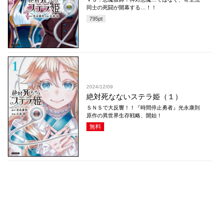
同士の死闘が開幕する…！！
795
pt
2024/12/09
絶対死なないステラ姫（１）
ＳＮＳで大反響！！『時間停止勇者』光永康則
原作の異世界生存戦略、開始！
無料
コミックDAYS