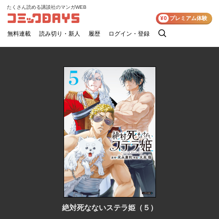
たくさん読める講談社のマンガWEB
コミックDAYS
¥0
プレミアム体験
無料連載
読み切り・新人
履歴
ログイン・登録
検
索
絶対死なないステラ姫（５）